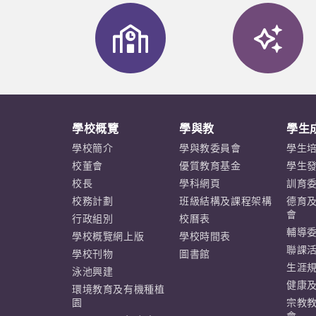
學校概覽
學與教
學生
學校簡介
學與教委員會
學生
校董會
優質教育基金
學生
校長
學科網頁
訓育
校務計劃
班級結構及課程架構
德育
會
行政組別
校曆表
輔導
學校概覽網上版
學校時間表
聯課
學校刊物
圖書館
生涯
泳池興建
健康
環境教育及有機種植
園
宗教
會