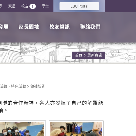
學
家長
校友
學生
LSC
1
Portal
發展
家長園地
校友資訊
聯絡我們
首頁
最新資訊
活動
、
特色活動
領袖培訓
團隊的合作精神，各人亦發揮了自己的解難能
袖。