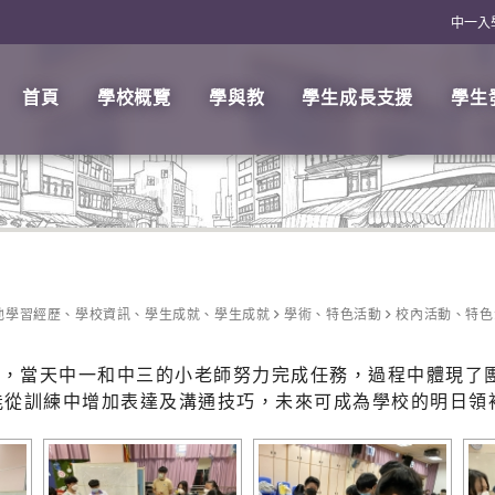
中一入
首頁
學校概覽
學與教
學生成長支援
學生
他學習經歷
、
學校資訊
、
學生成就
、
學生成就
學術
、
特色活動
校內活動
、
特色
成，當天中一和中三的小老師努力完成任務，過程中體現了
能從訓練中增加表達及溝通技巧，未來可成為學校的明日領