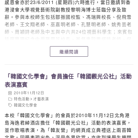
Honourable Mentions
感恩會亦於23/6/2011 (星期四)六時進行，當日邀請到香
( 兩 項 )
港浸會大學視覺藝術院副教授黎明海博士蒞臨分享及致
辭。參與本校師生包括鄒振國校監、馮瑞興校長、倪飛雪
5E 麥泳儀
優異獎
老師、王文翔老師、巫嘉明老師、孔慧明老師、姚秀芸老
Honourable Mentions
師、周穎詩老師及中五與中六共24位視藝科學生；來賓包
括廖寶珊紀念中學羅靈芝校長、基督書院周諾詩老師、保
整體的評審結果和展覽詳情，可參閱有關網站的報導內容
良局慧妍雅集書院張麗婷老師及兩間友校同學合共30人及
︰
繼續閱讀
黃羡怡家長，場面熱鬧。
http://www.edb.gov.hk/index.aspx?
nodeID=7725&langno=2
「韓國文化學會」會員擔任「韓國觀光公社」活動
表演嘉賓
2010年11月12日
特色活動
才藝表演
韓國文化學會
本校「韓國文化學會」的會員於2010年11月12日北角港
島海逸君綽酒店擔任「韓國觀光公社」活動的表演嘉賓，
並作歌唱表演，為「韓友營」的網頁成立典禮送上兩首韓
文歌。同學表現出色，深受各界欣賞，亦收到讓學生擴闊