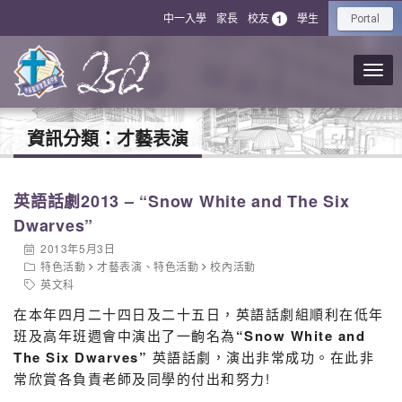
中一入學
家長
校友
學生
1
Portal
資訊分類：
才藝表演
英語話劇2013 – “Snow White and The Six
Dwarves”
2013年5月3日
特色活動
才藝表演
、
特色活動
校內活動
英文科
在本年四月二十四日及二十五日，英語話劇組順利在低年
班及高年班週會中演出了一齣名為
“Snow White and
The Six Dwarves”
英語話劇，演出非常成功。在此非
常欣賞各負責老師及同學的付出和努力!