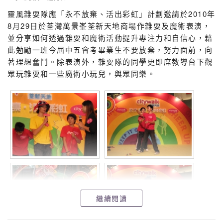
靈風雜耍隊應「永不放棄、活出彩虹」計劃邀請於2010年
8月29日於荃灣萬景峯荃新天地商場作雜耍及魔術表演，
並分享如何透過雜耍和魔術活動提升專注力和自信心，藉
此勉勵一班今屆中五會考畢業生不要放棄，努力面前，向
著理想奮鬥。除表演外，雜耍隊的同學更即席教導台下觀
眾玩雜耍和一些魔術小玩兒，與眾同樂。
繼續閱讀