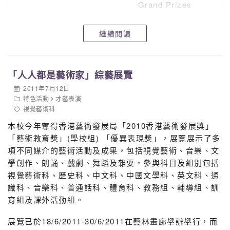
Grand Prizes
周穎詩
優異獎
繼續閱讀
Honourable Mentions
( 兩 項 )
「人人都是藝術家」綜藝展覽
學生組 Student Section
2011年7月12日
5E 麥銘恩
大獎
特色活動
才藝表演
Grand Prizes
視覺藝術科
7A 林敏卿
優異獎
本校今年奪得香港藝術發展局「2010香港藝術發展獎」
Honourable Mentions
「藝術教育獎」(學校組) 「優異表現獎」，展覽展示了多
項不同媒介的藝術活動及成果，包括視覺藝術、音樂、文
4B 何嘉欣
優異獎
學創作、朗誦、戲劇、舞蹈及雜耍，參與科目及組別包括
Honourable Mentions
視覺藝術科、歷史科、中文科、中國文學科、英文科、通
4C 張淑妍
優異獎
識科、音樂科、普通話科、體育科、教務組、輔導組、訓
Honourable Mentions
育組及課外活動組。
5C 梁詠芯
優異獎
展覽已於18/6/2011-30/6/2011在藝林畫廊舉辦舉行，而