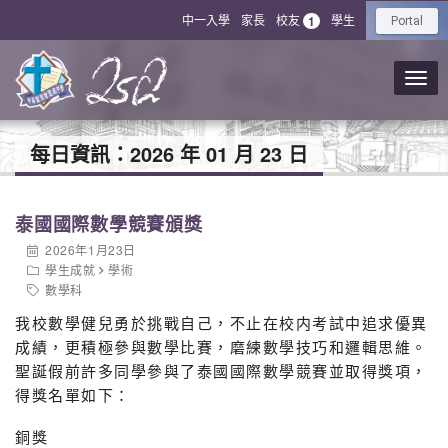
中一入學
家長
校友
學生
1
Portal
每日資訊：
2026 年 01 月 23 日
泰國國際數學競賽頒獎
2026年1月23日
學生成就
學術
數學科
我校數學健兒勇於挑戰自己，不止在校内考試中追求優異
成績，更積極參與數學比賽，磨練數學技巧和邏輯思維。
聖誕假前許多同學參與了泰國國際數學競賽並取得獎項，
得獎名單如下：
銅獎