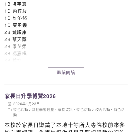
1B 凌宇震
1D 梁梓駿
1D 許沁悠
1D 莫丞羲
2B 姚順康
2B 蔡天蔭
2B 梁芷柔
3B 馮嘉棋
3B 葉準
4A 叶健霖
繼續閱讀
4A 盧柏熹
4A 蔡卓瑜
4B 何貝熙
家長日升學博覽2026
4B 李希健
4B 曾靖童
2026年1月23日
4B 陸梓渝
特色活動
其他學習經歷
、
家長資訊
、
特色活動
校內活動
、
特色活
動
4C 劉智康
4D 黎梓鋒
本校於家長日邀請了本地十餘所大專院校前來參