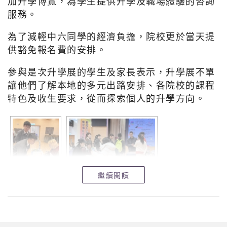
加升學博覽，為學生提供升學及職場體驗的咨詢
銀獎
服務。
1B 袁錫權
4A 徐源希
為了減輕中六同學的經濟負擔，院校更於當天提
供豁免報名費的安排。
恭賀以上得獎同學，鼓勵同學們再接再勵，追求卓越，得
到更好成績！
參與是次升學展的學生及家長表示，升學展不單
讓他們了解本地的多元出路安排、各院校的課程
特色及收生要求，從而探索個人的升學方向。
繼續閱讀