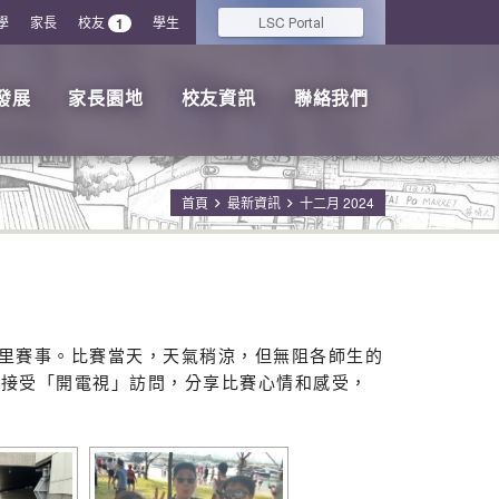
學
家長
校友
學生
LSC
1
Portal
發展
家長園地
校友資訊
聯絡我們
首頁
最新資訊
十二月 2024
0公里賽事。比賽當天，天氣稍涼，但無阻各師生的
前接受「開電視」訪問，分享比賽心情和感受，