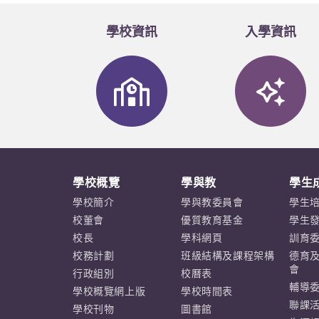
學校資訊
入學資訊
學校概覽
學與教
學生
學校簡介
學與教委員會
學生
校董會
優質教育基金
學生
校長
學科網頁
訓育
校務計劃
班級結構及課程架構
德育
會
行政組別
校曆表
輔導
學校概覽網上版
學校時間表
聯課
學校刊物
圖書館