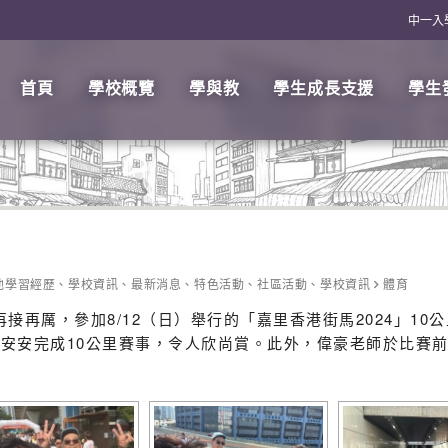
中一入
首頁
學校概覽
學與教
學生成長支援
學生
他學習經歷
、
學校資訊
、
最新消息
、
特色活動
、
社區活動
、
學校資訊
體育
再接再厲，參加8/12（日）舉行的「嘉里香港街馬2024」1
安安完成10公里賽事，令人欣尚賞。此外，偉豪老師於比賽