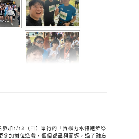
參加1/12（日）舉行的「寶礦力水特跑步祭
後更參加攤位遊戲，個個都盡興而返，過了難忘