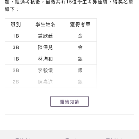
加，經過考核後，最後共有15位學生考獲佳績，得獎名單
如下：
班別
學生姓名
獲得考章
1B
鍾欣廷
金
3B
陳保兒
金
1B
林均和
銀
2B
李毅儀
銀
2B
陳嘉進
銀
2B
周安然
銀
繼續閱讀
1D
葉爾朗
銅
2B
賴卓瑩
銅
2B
王彤彤
銅
2B
胡曉晴
銅