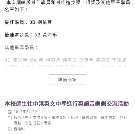
本次訓練設最佳學員和最佳進步獎，得獎及其他畢業學員
名單如下：
最佳學員：3B 劉依其
最佳進步獎：3B 黃海琳
其他畢業學員：
3B 陳曉瑩 鄭皓唯 張婷月 鍾善瑜 鍾宛瑩 郭穎嵐 李穎妍
李佩玲 李慧芯 羅潔儀 潘琛元 蘇焯琳 曾梓澄 謝頌
恩
繼續閱讀
3D 陳慧敏 賴明沂 蘇鎂渟
本校師生往中港英文中學進行英語音樂劇交流活動
2017年5月9日
特色活動
交流考察
、
學校資訊
其他
、
學校資訊
、
學生成就
、
特色
活動
、
學生成就
音樂
音樂科