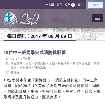
中一入學
家長
校友
學生
1
Portal
每日資訊：
2017 年 05 月 09 日
19位中三級同學完成消防挑戰營
2017年5月9日
學生成就
其他
、
學校資訊
其他
、
特色活動
其他學習經歷
、
學校
資訊
、
學生成就
、
特色活動
輔導組
19位參與本年度『創路雄心 – 消防友師計劃』的中三女
同學，剛於29/3-1/4完成了為期四天的消防挑戰營，同學
一同經歷訓練、步操、打掃等任務，學習自律、自信、團
隊精神及提升抗逆力，獲益良多。