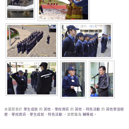
本篇發表於
學生成就
的
其他
、
學校資訊
的
其他
、
特色活動
的
其他學習經
歷
、
學校資訊
、
學生成就
、
特色活動
，並標籤為
輔導組
。