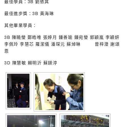
最佳學員：3B 劉依其
最佳進步獎：3B 黃海琳
其他畢業學員：
3B 陳曉瑩 鄭皓唯 張婷月 鍾善瑜 鍾宛瑩 郭穎嵐 李穎妍
李佩玲 李慧芯 羅潔儀 潘琛元 蘇焯琳 曾梓澄 謝頌
恩
3D 陳慧敏 賴明沂 蘇鎂渟