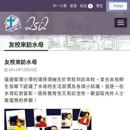
中一入學
家長
校友
學生
1
Portal
友校來訪水母
友校來訪水母
2014年12月30日
循道衛理小學的環保領袖生於早前到訪本校，並在本校師
生指導下認識了水母的生活習慣及各項小知識，並逐一在
水母缸前留影，既有教育性又有記念性，歡迎區內外人士
致電預約參觀！