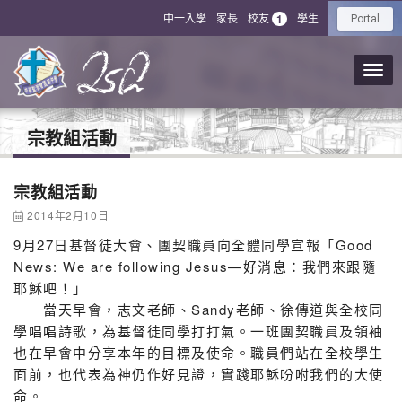
中一入學
家長
校友
學生
1
Portal
宗教組活動
宗教組活動
2014年2月10日
9月27日基督徒大會、團契職員向全體同學宣報「Good
News: We are following Jesus—好消息：我們來跟隨
耶穌吧！」
當天早會，志文老師、Sandy老師、徐傳道與全校同
學唱唱詩歌，為基督徒同學打打氣。一班團契職員及領袖
也在早會中分享本年的目標及使命。職員們站在全校學生
面前，也代表為神仍作好見證，實踐耶穌吩咐我們的大使
命。