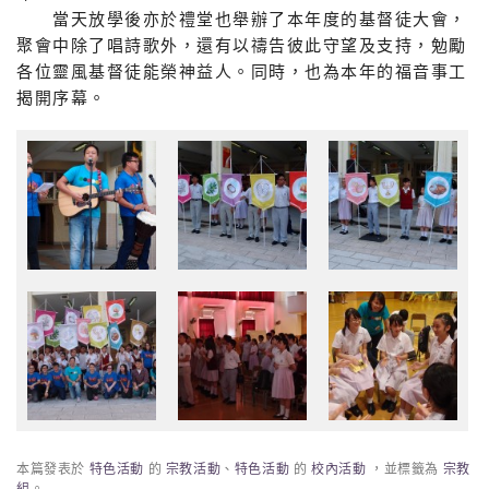
當天放學後亦於禮堂也舉辦了本年度的基督徒大會，
聚會中除了唱詩歌外，還有以禱告彼此守望及支持，勉勵
各位靈風基督徒能榮神益人。同時，也為本年的福音事工
揭開序幕。
本篇發表於
特色活動
的
宗教活動
、
特色活動
的
校內活動
，並標籤為
宗教
組
。