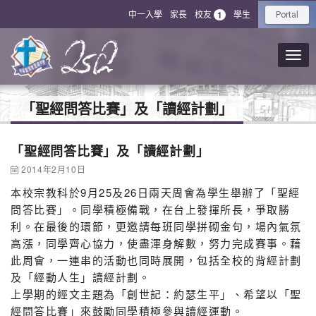
中一入學
家長
校友
學生
1
Portal
「聖經問答比賽」及「讀經計劃」
「聖經問答比賽」及「讀經計劃」
2014年2月10日
本校宗教科於9月25及26日兩天周會為學生舉辦了「聖經
問答比賽」。同學積極備戰，在台上發揮所長，爭取勝
利。在最後的環節，更邀請每班同學拼砌金句，場內氣氛
高漲，同學齊心協力，使盡渾身解數，努力完成賽事。藉
此周會，一連串的活動也同時展開，包括全校的背經計劃
及「經動人生」讀經計劃。
上學期的經文主題為「創世記：約瑟生平」、希望以「聖
經問答比賽」來鼓勵同學積極參與讀經運動。