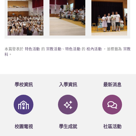
本篇發表於
特色活動
的
宗教活動
、
特色活動
的
校內活動
，並標籤為
宗教
科
。
學校資訊
入學資訊
最新消息
校園電視
學生成就
社區活動