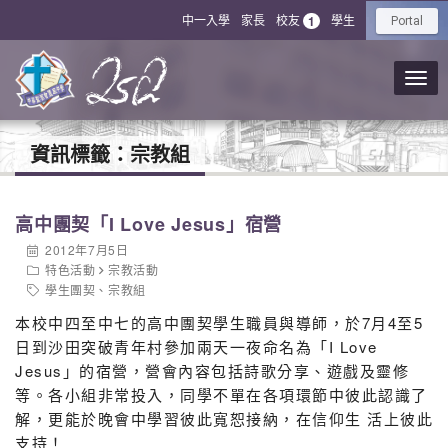
中一入學
家長
校友
學生
1
Portal
資訊標籤：
宗教組
高中團契「I Love Jesus」宿營
2012年7月5日
特色活動
宗教活動
學生團契
、
宗教組
本校中四至中七的高中團契學生職員與導師，於7月4至5
日到沙田突破青年村參加兩天一夜命名為「I Love
Jesus」的宿營，營會內容包括詩歌分享、遊戲及靈修
等。各小組非常投入，同學不單在各項環節中彼此認識了
解，更能於晚會中學習彼此寬恕接納，在信仰生 活上彼此
支持！