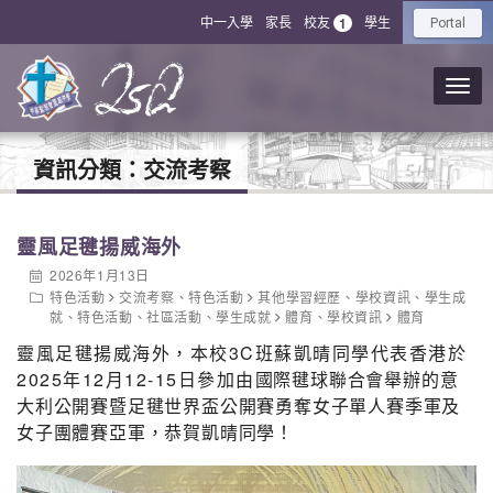
中一入學
家長
校友
學生
1
Portal
資訊分類：
交流考察
靈風足毽揚威海外
2026年1月13日
特色活動
交流考察
、
特色活動
其他學習經歷
、
學校資訊
、
學生成
就
、
特色活動
、
社區活動
、
學生成就
體育
、
學校資訊
體育
靈風足毽揚威海外，本校3C班蘇凱晴同學代表香港於
2025年12月12-15日參加由
國際毽球聯合會舉辦的意
大利公開賽暨足毽世界盃公開賽勇奪
女子單人賽季軍及
女子團體賽亞軍，恭賀凱晴同學！