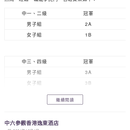
中一、二級
冠軍
男子組
2A
女子組
1B
中三、四級
冠軍
男子組
3A
女子組
3B
繼續閱讀
中五、六級
冠軍
男子組
5B
中六參觀香港逸東酒店