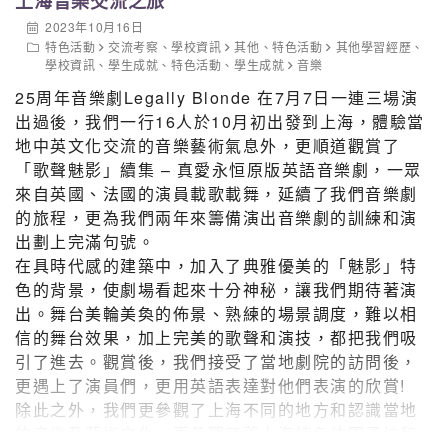
上海音樂交流之旅
2023年10月16日
特色活動
交流考察
、
學校資訊
其他
、
特色活動
其他學習經歷
、
學校資訊
、
學生成就
、
特色活動
、
學生成就
音樂
25周年音樂劇Legally Blonde 在7月7日一連三場演
出過後，我們一行16人於10月初出發到上海，體驗當
地中英文化交流的音樂藝術氣息外，更順道觀賞了
「歌聲魅影」續集 – 真愛永恒原版英語音樂劇，一眾
來自英國、法國的演員載歌載舞，延續了我們音樂劇
的旅程，更為我們兩年來籌備演出音樂劇的訓練和演
出劃上完滿句號。
在具時代感的建築中，加入了典雅優美的「魅影」特
色的背景，使劇場看起來十分神秘，讓我們期待著演
出。舞台美輪美奐的佈景、熟練的場景調度，難以相
信的舞台效果，加上完美的歌聲和演技，都把我們吸
引了進去。觀賞後，我們接受了當地劇院的訪問後，
更遇上了演員們，更用英語表達對他們表演的欣賞!
除此之外，我們更參觀了上海不同的地方和認識當地
的音樂及藝術文化，更參觀了舊上海特色的田子坊和