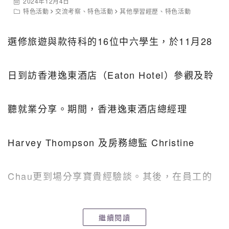
女子組
6A
2024年12月4日
特色活動
交流考察
、
特色活動
其他學習經歷
、
特色活動
恭喜各勝出班別，最後，多謝各位老師、同學到場打
氣，籃球隊隊員擔任球證，明年再見！
選修旅遊與款待科的16位中六學生，
於11月28
日到訪香港逸東酒店（Eaton Hotel）參觀及聆
聽就業分享。期間，香港逸東酒店總經理
Harvey Thompson 及房務總監 Christine
Chau更到場分享寶貴經驗談。其後，在員工的
專業導賞下，
同學們得以親身遊歷酒店每個角
繼續閱讀