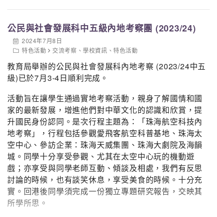
落，
細細品味與體會逸東團隊如何將其理念、願
公民與社會發展科中五級內地考察團 (2023/24)
2024年7月8日
景、
及使命連結酒店內部環境、所在社區，和當
特色活動
交流考察
、
學校資訊
、
特色活動
教育局舉辦的公民與社會發展科內地考察 (2023/24中五
地社群。
當天的體驗除了讓同學更了解行業使命
級)已於7月3-4日順利完成。
活動旨在讓學生通過實地考察活動，親身了解國情和國
及職業機會，更突破了同學對
酒店的傳統想象和
家的最新發展，增進他們對中華文化的認識和欣賞，提
升國民身份認同。是次行程主題為：「珠海航空科技內
地考察」，行程包括參觀愛飛客航空科普基地、珠海太
界限，體會到酒店對推廣創意藝術、可持續發
空中心、參訪企業：珠海天威集團、珠海大劇院及海韻
城。同學十分享受參觀、尤其在太空中心玩的機動遊
戲；亦享受與同學老師互動、傾談及相處，我們有反思
展、
公等和人文精神的重要性。
討論的時候，也有談笑休息，享受美食的時候。十分充
實。回港後同學須完成一份獨立專題研究報告，交映其
所學所思。