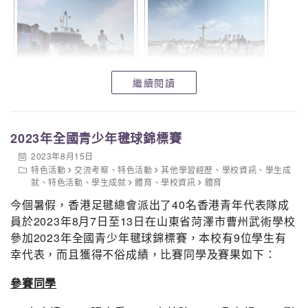
繼續閱讀
2023年全國青少年毽球錦標賽
2023年8月15日
特色活動
交流考察
、
特色活動
其他學習經歷
、
學校資訊
、
學生成
就
、
特色活動
、
學生成就
體育
、
學校資訊
體育
今個暑假，香港足毽總會派出了40名香港青年代表隊成
員於
2023年8月7日至13日在
山東省菏澤市曹州武術學校
參加2023年全國青少年毽球錦標賽，本校有9位學生有
幸代表，而且獲得不俗成績，比賽同學及賽果如下：
參賽同學