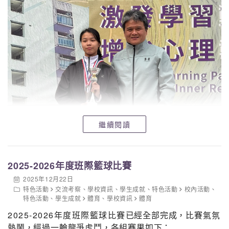
繼續閱讀
2025-2026年度班際籃球比賽
2025年12月22日
特色活動
交流考察
、
學校資訊
、
學生成就
、
特色活動
校內活動
、
特色活動
、
學生成就
體育
、
學校資訊
體育
2025-2026年度班際籃球比賽
已經全部完成，比賽氣氛
熱鬧，經過一輪龍爭虎鬥，各組賽果如下：