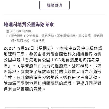
城隍廟、黃浦外灘等，一嚐當地美食和欣賞特色建
繼續閱讀
築，別有一番風味。
在整過旅程中，我們一行人的關係更深，除了一起經
歷台風下航班延遲又延遲，發揮了音樂劇訓練中的團
地理科地質公園海路考察
隊精神﹕開心時候一起笑、困難中也一起攜手渡過；
這程有笑有淚的日子，真在難能可貴，正正就是課堂
2023年10月3日
特色活動
交流考察
、
特色活動
其他學習經歷
、
學校資訊
、
特色活
以外體驗學習的可貴之處，不論在個人成長、解難及
動
校內活動
、
特色活動
溝通技巧，都比書本上的學習來得實際和真切。
2023年9月22日（星期五），本校中四及中五級修讀
地理科同學，參與由香港聯合國教科文組織世界地質
公園舉辦「香港地質公園IUGS地質遺產地海路考察
團」。同學登船到西貢沿海糧船灣、甕缸群島、吊鐘
洲等地，參觀並了解該區獨特的流紋質火山岩六角形
岩柱，及壯觀的海岸侵蝕地貌。透過是次考察活動，
除加深同學對地理科相關議題的認識，更提升同學對
保育自然景觀的意識。