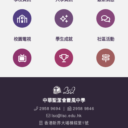
乙組成績
男子團體賽第六名：吳宇軒
女子團體賽第八名：蘇凱晴
混合雙人賽第七名：吳宇軒
校園電視
學生成就
社區活動
恭喜以上各位得同學！
中華聖潔會靈風中學
2958 9694
|
2958 9846
lsc@lsc.edu.hk
香港新界大埔棟樑里1號