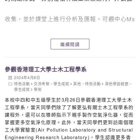
收集，並於課堂上進行分析及匯報。可觀中心Ms
Yiu對本校學生參與考察的學習態度表示極之欣
繼續閱讀
賞，並送上心意卡讚許同學。希望同學保存這份
參觀香港理工大學士木工程學系
2024年4月8日
難得的學習經歷，繼續努力！
特色活動
交流考察
、
學生成就
其他
、
特色活動
其他學習經歷
、
學生成就
學術
本校中四和中五級學生於3月26日參觀香港理工大學士木
工程學系，當天同學們除了了解更弘有關士木工程學系的
課程外，還可以在導師指示下親手製作空氣淨化器，從而
掌握更多空氣淨化原理。此外，當天同學們更到訪兩個理
工大學實驗室(Air Pollution Laboratory and Structural
Engineering Research Laboratory)，學生認識更多香