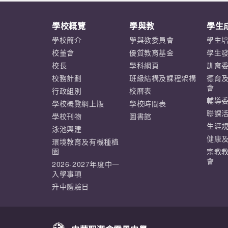
學校概覽
學與教
學生
學校簡介
學與教委員會
學生
校董會
優質教育基金
學生
校長
學科網頁
訓育
校務計劃
班級結構及課程架構
德育
會
行政組別
校曆表
輔導
學校概覽網上版
學校時間表
聯課
學校刊物
圖書館
生涯
泳池興建
健康
環境教育及有機種植
園
宗教
會
2026-2027年度中一
入學事項
升中體驗日