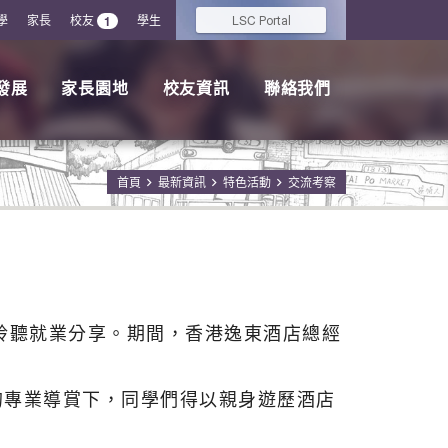
學
家長
校友
學生
LSC
1
Portal
發展
家長園地
校友資訊
聯絡我們
首頁
最新資訊
特色活動
交流考察
參觀及聆聽就業分享。期間，香港逸東酒店總經
員工的專業導賞下，
同學們得以親身遊歷酒店