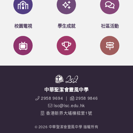
的次場比賽，全隊頂住巨大的心理壓力，以1比0險
勝，驚險挺進淘汰賽。
正是這份不服輸的韌性，開啟了我們的蛻變之路。進
校園電視
學生成就
社區活動
入十六強，我們以3比1獲勝，這場勝仗不僅為我們定
形了最核心的陣式，更燃起了全隊的鬥志；隨後在八
強戰中，我們以3比1小勝圓玄二中；來到四強準決
賽，我們再以1比0力克沐恩，一步一腳印，憑着無數
次跌倒再站起來的堅持，我們終於再次闖入決賽，重
新站在了小組賽的老對手——劉梅軒的面前。
決賽那天，是一場真正的龍爭虎鬥。經歷過首輪大敗
的洗禮，這次我們準備充足，不僅徹底執行了新戰
中華聖潔會靈風中學
術，整隊的專注度更提升到了極致。雖然由於實力上
2958 9694
|
2958 9846
確實存在差距，我們最終以0比2再度落敗，但這一
lsc@lsc.edu.hk
次，沒有人流下屈辱的眼淚。
香港新界大埔棟樑里1號
從0比4到0比2，這兩球進步的背後，凝聚了我們整整
© 2026 中華聖潔會靈風中學 版權所有
一個學年的汗水、淚水與集體智慧。在這次賽事中，