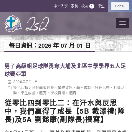
中一入學
家長
校友
學生
1
Portal
每日資訊：
2026 年 07 月 01 日
男子高級組足球隊勇奪大埔及北區中學學界五人足
球賽亞軍
2026年7月1日
特色活動
其他學習經歷
、
學校資訊
、
學生成就
、
特色活動
、
社區活
動
、
學生成就
體育
、
學校資訊
體育
從零比四到零比二：在汗水與反思
中，我們贏得了成長【5B 戴澤禮(隊
長)及5A 劉懿康(副隊長)撰寫】