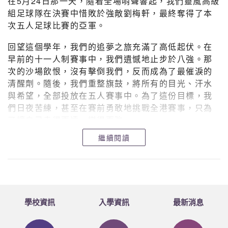
在5月24日那一天，隨着全場哨聲響起，我們靈風高級
組足球隊在決賽中惜敗於強敵劉梅軒，最終奪得了本
次五人足球比賽的亞軍。
回望這個學年，我們的追夢之旅充滿了高低起伏。在
早前的十一人制賽事中，我們遺憾地止步於八強。那
次的沙場飲恨，沒有擊倒我們，反而成為了最催淚的
清醒劑。隨後，我們重整旗鼓，將所有的目光、汗水
與希望，全部投放在五人賽事中。為了這份目標，我
們日夜苦練，甚至在賽前勇敢地挑戰全港賽事，只為
了讓自己走得更遠、變得更強。
繼續閱讀
然而，現實的考驗往往比想像中更為殘酷。小組賽首
場，我們便迎頭撞上了實力高出一籌的劉梅軒。經過
一番艱苦的拼搏，比分最終無情地定格在0比4。初嘗
敗績的打擊是沉重的，有人說「第二名是最大的輸
家」，如果在那個被對手擊碎的起點我們選擇低頭，
那我們就真的輸了。但我們沒有。在挫折過後，我們
學校資訊
入學資訊
最新消息
馬上召開了緊急檢討，認清自身的不足並迅速調整戰
術，將整體防線退後，加強防守的專注度。緊接而來