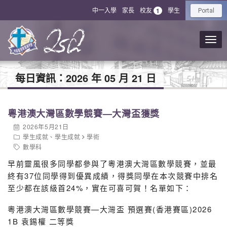
中一入學
家長
校友
學生
1
Portal
每日資訊：
2026 年 05 月 21 日
粵港澳大灣區數學競賽—大灣盃獲獎
2026年5月21日
學生成就
、
學生成就
學術
數學科
早前靈風很多同學都參與了粵港澳大灣區數學競賽，並最
終有37位同學得到優異成績，得獎同學在本次競賽中排名
至少都在該級首24%，實在可喜可賀！名單如下：
粵港澳大灣區數學競賽—大灣盃 預選賽(香港賽區)2026
1B 袁錫權 二等獎