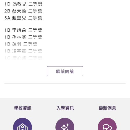
1D 馮敏兒 二等獎
2B 蔡天蔭 二等獎
5A 趙靈兒 二等獎
1B 李靖俞 三等獎
1B 孫林寒 三等獎
1B 鍾羽 三等獎
1B 凌宇震 三等獎
1C 唐心妍 三等獎
1C 陳傲詞 三等獎
繼續閱讀
1D 許沁悠 三等獎
2B 程小萍 三等獎
2B 譚安晴 三等獎
2B 劉子釺 三等獎
2B 邱鉦皓 三等獎
3D 陳梓稀 三等獎
學校資訊
入學資訊
最新消息
4A 高媛媛 三等獎
4A 呂益昕 三等獎
4A 蔡卓瑜 三等獎