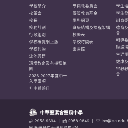
學校簡介
學與教委員會
學生
校董會
優質教育基金
學生
校長
學科網頁
訓育
校務計劃
班級結構及課程架構
德育
會
行政組別
校曆表
輔導
學校概覽網上版
學校時間表
聯課
學校刊物
圖書館
生涯
泳池興建
健康
環境教育及有機種植
園
宗教
會
2026-2027年度中一
入學事項
升中體驗日
中華聖潔會靈風中學
2958 9694
|
2958 9846
|
lsc@lsc.edu.
香港新界大埔棟樑里1號