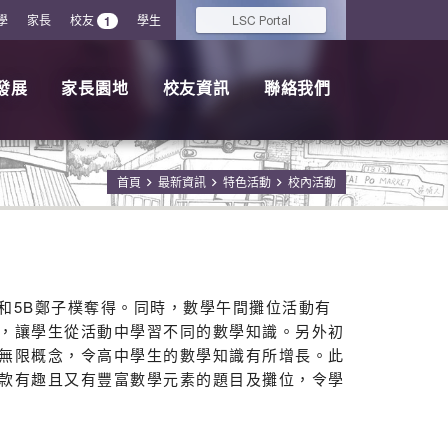
學
家長
校友
學生
LSC
1
Portal
發展
家長園地
校友資訊
聯絡我們
首頁
最新資訊
特色活動
校內活動
正熙和5B鄭子樸奪得。同時，數學午間攤位活動有
，讓學生從活動中學習不同的數學知識。另外初
無限概念，令高中學生的數學知識有所增長。此
款有趣且又有豐富數學元素的題目及攤位，令學