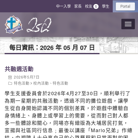
中一入學
家長
校友
學生
1
Portal
每日資訊：
2026 年 05 月 07 日
共融週活動
2026年5月7日
特色活動
校內活動
、
特色活動
學生支援委員會於2026年4月27至30日，順利舉行了
為期一星期的共融活動，透過不同的攤位遊戲，讓學
生從自身開始認識不同的個別差異，於遊戲中體驗自
身情緒上、身體上或學習上的需要，從而對己對人都
多一些體諒和關心，同場亦有繪版為大埔居民打氣，
宣揚與社區同行信息﹔最後以講座「Mario兄弟」作總
結，由視障人士分享自己的心路歷程和日常面對的困