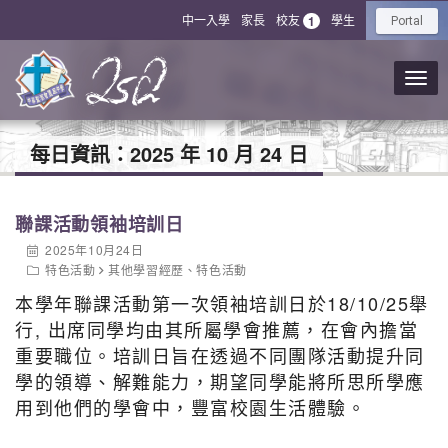
中一入學
家長
校友
學生
1
Portal
每日資訊：
2025 年 10 月 24 日
聯課活動領袖培訓日
2025年10月24日
特色活動
其他學習經歷
、
特色活動
本學年聯課活動第一次領袖培訓日於18/10/25舉
行, 出席同學均由其所屬學會推薦，在會內擔當
重要職位。培訓日旨在透過不同團隊活動提升同
學的領導、解難能力，期望同學能將所思所學應
用到他們的學會中，豐富校園生活體驗。