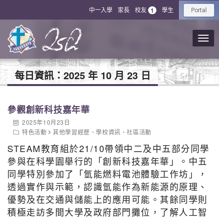
中一入學
家長
校友
學生
1
Portal
每日資訊：
2025 年 10 月 23 日
參觀創新科技嘉年華
2025年10月23日
特色活動
其他學習經歷
、
學校資訊
、
社區活動
STEAM教育組於21/10帶領中二及中五部分同學
參與在科學園舉行的「創新科技嘉年華」。中五
同學特別參加了「氫能燃料電池體驗工作坊」，
透過實作與示範，認識氫能作為新能源的原理、
優勢及在交通與儲能上的應用可能。其餘同學則
積極走訪多間大學及政府部門攤位，了解人工智