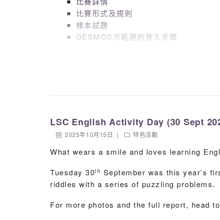
比賽詳情
比賽形式及規則
樣本試題
DESMOS示範題的登入步驟
LSC English Activity Day (30 Sept 20
2025年10月15日
特色活動
What wears a smile and loves learning Engl
Tuesday 30
September was this year’s firs
th
riddles with a series of puzzling problems.
For more photos and the full report, head 