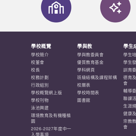
學校概覽
學與教
學生
學校簡介
學與教委員會
學生
校董會
優質教育基金
學生
校長
學科網頁
訓育
校務計劃
班級結構及課程架構
德育
會
行政組別
校曆表
輔導
學校概覽網上版
學校時間表
聯課
學校刊物
圖書館
生涯
泳池興建
健康
環境教育及有機種植
園
宗教
會
2026-2027年度中一
入學事項