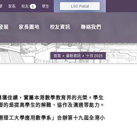
學
家長
校友
學生
LSC
1
Portal
發展
家長園地
校友資訊
聯絡我們
首頁
最新資訊
十月 2025
，屢獲佳績，實屬本港數學教育界的光榮。學生
要的是提高學生的解難、協作及溝通等能力。
港理工大學應用數學系」合辦第十九屆全港小