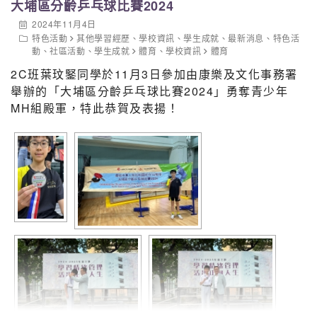
大埔區分齡乒乓球比賽2024
2024年11月4日
特色活動
其他學習經歷
、
學校資訊
、
學生成就
、
最新消息
、
特色活
動
、
社區活動
、
學生成就
體育
、
學校資訊
體育
2C班葉玟鋻同學於11月3日參加由康樂及文化事務署
舉辦的「大埔區分齡乒乓球比賽2024」勇奪青少年
MH組殿軍，特此恭賀及表揚！