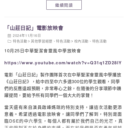
繼續閱讀
3A：李善如，邵馨瑤，陳宏鋒
3B：陳燕苗，蔡卓瑜，吳凱怡，李倖霆，甄子樂
3C：周愷盈，郭德尊，李希健，陸梓渝，鄧日耀，叶健霖
4A：陳紀瑩
「山莊日記」電影放映會
4B：梁佩莉，葉義鵬
2024年11月16日
5A：陳雅文，彭祉齡，麥耀龍
特色活動
其他學習經歷
、
特色活動
校內活動
、
特色活動
5D：郭眷瓦
10月25日中華聖潔會靈風中學放映會
6A：鄭諾天，石乘軒，石梦厦，王俊皓，黃凱豐
6B：莊佳煜
https://www.youtube.com/watch?v=Q31q1ZD28lY
銅獎30人
電影「山莊日記」製作團隊首次在中華聖潔會靈風中學播放
1A：徐培曦
《山莊日記》，給中四至中六多達300位的學生觀看，同學
1B：程小萍，羅寶雯，梁芷柔，廖子茵，蔡天蔭，何綽
們的反應遠超預期，非常專心之餘，在隨後的分享環節中踴
朗，劉子釬，徐梓弦，許洪榕
躍提問，要給予所有同學們一個大大的掌聲！
3A：鍾寶兒，鄭嘉齡
3B：陳欣穎，呂益昕，鄧愷琳，王昱舜
當天還有來自演員啟峰媽咪的特別支持，讓這次活動更添
3C：徐煥榆，劉芷瑤，黃梓苗
意義。希望透過電影放映會，讓同學們了解到，特別是面
4A：劉皓兒，劉鎧狄
臨DSE的中六學生，每個人都有屬於我們自己的光芒，真
4B：凌希雯，鄭子樸，鄧煒騰
正的限制不在於身體的束縛，而在於我們是否有勇氣超越