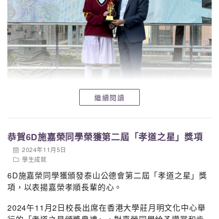
冠軍3B-1 黃月琳 黎梓鋒 楊丰源 張俊瀚 鄭力豪
亞軍3B-4 陳燕苗 劉芯妍 呂益昕 吳凱怡 袁綺姍 張雨馨
季軍3C-4 雷稀而 盧柏熹 曾家昌 徐韋熙 葉佑銘 温廸朗
中四
冠軍4A-1 陳紀瑩 李藹詩 楊祉琳 李宥樂 胡迪皓
亞軍4A-6 蘇凱盈 陳子健 馮家洋 繆嘉華 鍾俊軒
季軍4A-3 金愉鈴 潘詠恩 黃傑玲 趙靈兒 張穎豪 蘇力恆
繼續閱讀
中五
冠軍5A-1 杜思宜 李紫盈 孫盟惠 黃頌恩 莊惠淼 黎瑞鋒
林澤涵
恭賀6D施嘉榮同學榮獲第二屆「孝道之星」獎項
亞軍5A-4 郭思敏 巫玥瑤 張柏恒 麥耀龍 白宜進
2024年11月5日
季軍5A-5 陳雅文 周梓丹 夏婉晴 林兆樟 胡子軒
學生成就
中六
6D施嘉榮同學
獲頒發泰山公德會第二屆「孝道之星」獎
冠軍6B-4 陳振譽 方瑞鋒 李宇軒 艾梓豪
項，以表揚嘉榮孝順長輩的心。
亞軍6A-1 陳建豪 鄭諾天 練旼迪 歐建鋒 石乘軒 石梦厦
2024午11月2日
校長出席
在香港大學莊月明文化中心舉
譚正豪