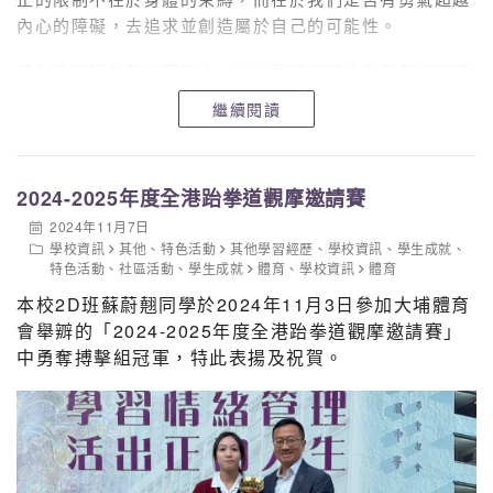
5A：蘇曉澄，孫盟惠，翁嘉玲，莊惠淼，馬思衡，許祐誠
內心的障礙，去追求並創造屬於自己的可能性。
另外，數學周會：數轉腦朋友的得獎組別亦已出爐。得獎
活動後同學的問卷回應中，93%同學觀賞後對電影評價正
不止要求準確率，也要斗速度，實在不簡單！得獎組別和
面；而90%以上同學表示更關注社會上殘疾人士的需要。
繼續閱讀
名單如下：
中一
冠軍1C-3 陸宛珍 施貝盈 鄧紫晴 黃敏宜 余程熙 郭政彥
2024-2025年度全港跆拳道觀摩邀請賽
廖偉雄
亞軍1B-2 鄺樂琳 林舜希 劉梓芊 徐梓弦 余鍩軒 許洪榕
2024年11月7日
學校資訊
其他
、
特色活動
其他學習經歷
、
學校資訊
、
學生成就
、
季軍1B-3 謝雅淇 溫悅琪 陳浩文 蔡天蔭 許日朗 盧鈞霆
特色活動
、
社區活動
、
學生成就
體育
、
學校資訊
體育
中二
本校2D班蘇蔚翹同學於2024年11月3日參加大埔體育
冠軍2D-1 孫佑銘 張相蓉 黃首善 李思博 吳肇淙 徐子朗
會舉辧的「2024-2025年度全港跆拳道觀摩邀請賽」
亞軍2D-3 洪妮雅 黎焯宜 譚慧喬 黃晞允 袁弘 莫俊希 蘇
中勇奪搏擊組冠軍，特此表揚及祝賀。
仲然
季軍2B-3 馮嘉棋 何昭慧 洪詠茵 鄭穎勤 方浚謙 蘇日俊
鄧煒鵬
中三