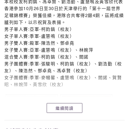
本校校友柯鈞鎬、馮卓賢、劉浩勤、盧慧鳴及黃雪欣代表
香港參加10月26日至30日於天津舉行的「第十一屆世界
足毽錦標賽」榮獲佳績，港隊合共奪得2銀4銅，茲將成績
臚列如下，以示祝賀及表揚。
男子單人賽:亞軍-柯鈞鎬（校友）
女子單人賽:季軍-盧慧鳴（校友）
男子雙人賽:殿軍-陳浩然、鄧卓堯
女子雙人賽:亞軍-盧慧鳴（校友）、林婉萍
混合雙人賽:季軍-柯鈞鎬（校友）、閻諾
男子團體賽:季軍-張駿明、柯鈞鎬（校友）、劉浩勤（校
友）、陳浩然、鄧卓堯、馮卓賢（校友）
女子團體賽:季軍-麥幗馨、盧慧鳴（校友）、閻諾、賀賢
昭、林婉萍、黃雪欣（校友）
繼續閱讀