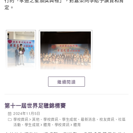
行的「孝道之星頒獎典禮」，對嘉榮同學給予讚賞和肯
王俊皓 黃凱豐
定。
季軍6A-3 鄭斯敏 徐苑琪 羅寶盈 李梓甄 黃達琦 鄭舒齡
積極參與班別獎
中一級： 1C 中二級： 2B 中三級： 3B
中四級： 4A 中五級： 5A 中六級： 6B
恭喜以上得獎同學！望各位繼續保持熱情，積極參與。在
不同學習活動中累積的知識，必能成爲未來寶貴的經驗！
繼續閱讀
第十一屆世界足毽錦標賽
2024年11月5日
學校資訊
其他
、
學校資訊
、
學生成就
、
最新消息
、
校友資訊
、
社區
活動
、
學生成就
體育
、
學校資訊
體育