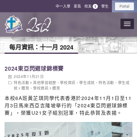
中一入學
家長
校友
學生
1
Portal
每月資訊：
十一月 2024
2024東亞閃避球錦標賽
2024年11月21日
特色活動
其他學習經歷
、
學校資訊
、
學生成就
、
特色活動
、
學生成
就
體育
、
學校資訊
體育
本校6A班黃芷琪同學代表香港於2024年11月1日至11
月3日馬來西亞吉隆坡舉行的「2024東亞閃避球錦標
賽」，榮獲U21女子組別冠軍，特此恭賀及表揚。