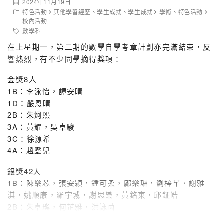
2024年11月19日
特色活動
其他學習經歷
、
學生成就
、
學生成就
學術
、
特色活動
校內活動
數學科
在上星期一，第二期的數學自學考章計劃亦完滿結束，反
響熱烈，有不少同學摘得獎項：
金獎8人
1B：李泳怡，譚安晴
1D：嚴恩晴
2B：朱炯熙
3A：黃耀，吳卓駿
3C：徐源希
4A：趙靈兒
銀獎42人
1B：陳樂芯，張安穎，鍾可柔，鄺樂琳，劉梓芊，謝雅
淇，姚順康，羅宇城，謝思樂，黃銘東，邱鉦皓
2B：朱卓瑤，何芷雅，洪詠茵
2D：梁羽喬