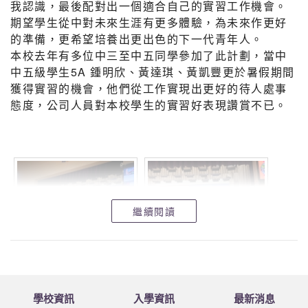
我認識，最後配對出一個適合自己的實習工作機會。
蔡卓瑜
期望學生從中對未來生涯有更多體驗，為未來作更好
黃月琳
的準備，更希望培養出更出色的下一代青年人。
黃湘琳
本校去年有多位中三至中五同學參加了此計劃，當中
陳穎欣
中五級學生5A 鍾明欣、黃達琪、黃凱豐更於暑假期間
吳凱怡
獲得實習的機會，他們從工作實現出更好的待人處事
張雨馨
態度，公司人員對本校學生的實習好表現讚賞不已。
嚴昊正
鄭力豪
張俊瀚
繼續閱讀
學校資訊
入學資訊
最新消息