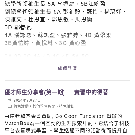
總學術領袖生長 5A 李睿庭、5B江婉盈
副總學術領袖生長 5A 彭祉齡、蘇怡、楊苡妤、
陳雅文、杜思宜、郭思敏、馬思衡
5D 郭眷瓦
4A 潘詠恩、蘇凱盈、張雅婷、4B 黃棨柔
3B黃愷婷、黃悅琳、3C 黃心盈
3A 3B 3C 4A 4B 4C 4D 5A 5C
周靖雯 陳葦殷 梁舒喬 張海兒 林依潼 歐銘慧 葉
繼續閱讀
桐欣 何芍窰 張穎淇
許雪嵐 陳燕苗 趙靈兒 黃羨淇 甘焯琳 阮重仁 李
紫盈 林苡甯
優才師生分享會(第一期) — 實習中的得著
陳宏鋒 高媛媛 馮家洋 黎芷攸 林澤涵 徐芷君
2024年9月27日
張顯揚 何貝嘉 劉皓兒 林偉豪
特色活動
其他學習經歷
、
特色活動
何貝熙 茹雪寧
由陳廷驊基金會資助, Co Coon Fundation 舉辦的
劉芯妍 蘇楠
MatchBox為一個互動的生涯探索計劃，它結合了科技
呂益昕
平台去實境式學習 。學生透過不同的活動從而提升自
何詩藝