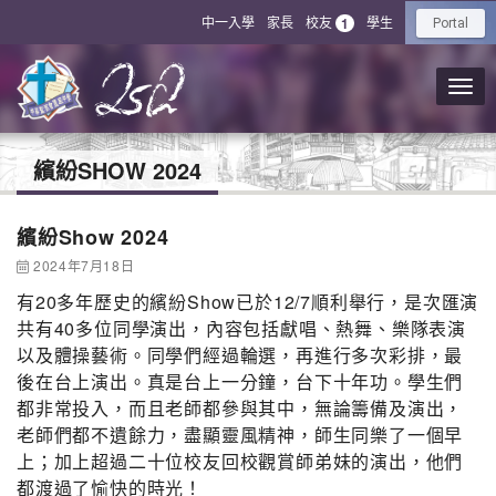
中一入學
家長
校友
學生
1
Portal
繽紛SHOW 2024
繽紛Show 2024
2024年7月18日
有20多年歷史的繽紛Show已於12/7順利舉行，是次匯演
共有40多位同學演出，內容包括獻唱、熱舞、樂隊表演
以及體操藝術。同學們經過輪選，再進行多次彩排，最
後在台上演出。真是台上一分鐘，台下十年功。學生們
都非常投入，而且老師都參與其中，無論籌備及演出，
老師們都不遺餘力，盡顯靈風精神，師生同樂了一個早
上；加上超過二十位校友回校觀賞師弟妹的演出，他們
都渡過了愉快的時光！