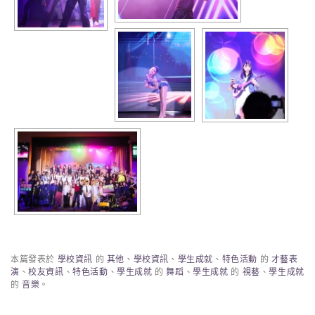
本篇發表於
學校資訊
的
其他
、
學校資訊
、
學生成就
、
特色活動
的
才藝表
演
、
校友資訊
、
特色活動
、
學生成就
的
舞蹈
、
學生成就
的
視藝
、
學生成就
的
音樂
。