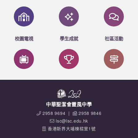
校園電視
學生成就
社區活動
中華聖潔會靈風中學
2958 9694
|
2958 9846
lsc@lsc.edu.hk
香港新界大埔棟樑里1號