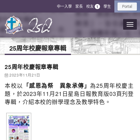
中一入學
家長
校友
學生
1
Portal
25周年校慶報章專輯
25周年校慶報章專輯
2023年11月21日
本校以
為25周年校慶主
「感恩為祭 異象承傳」
題，於
2023年11月21日
星島日報教育版03頁刋登
專輯，介紹本校的辦學理念及教學特色。