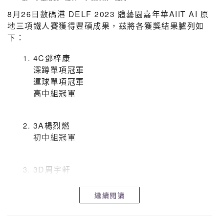
8月26日數碼港 DELF 2023 體藝園嘉年華AIIT AI 原
地三項鐵人賽獲得豐碩成果，茲將各獲獎結果臚列如
下：
4C鄧梓康
深蹲單項冠軍
運球單項冠軍
高中組冠軍
3A楊烈燃
初中組冠軍
3D周宇軒
初中組全場總冠軍
繼續閱讀
先軀團體獎