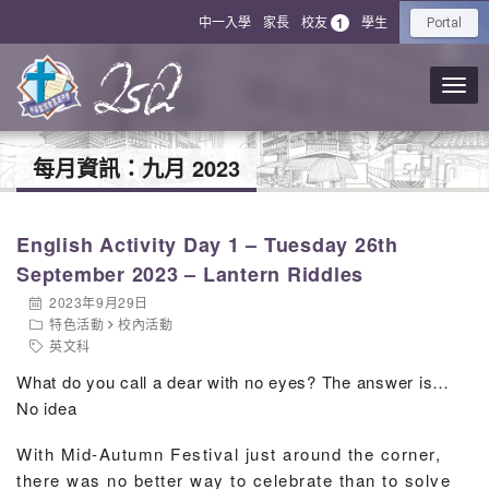
中一入學
家長
校友
學生
1
Portal
每月資訊：
九月 2023
English Activity Day 1 – Tuesday 26th
September 2023 – Lantern Riddles
2023年9月29日
特色活動
校內活動
英文科
What do you call a dear with no eyes? The answer is…
No idea
With Mid-Autumn Festival just around the corner,
there was no better way to celebrate than to solve