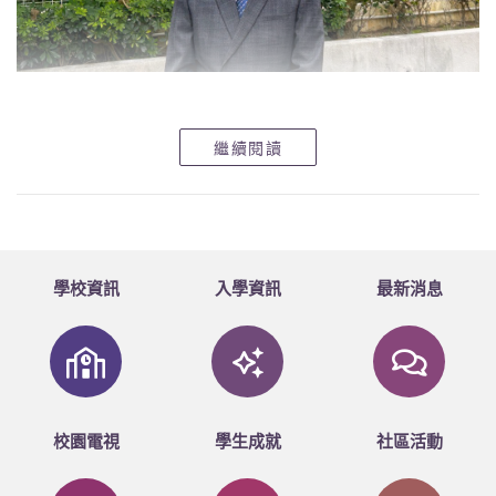
繼續閱讀
今年是中華聖潔會靈風中學昂首迎向25周年銀禧校
慶的大日子，我們以
「感恩為祭
異象承傳」
為校慶主題，
以不同形式回顧和慶賀這份得來不易的碩果。而為了「承
傳」靈風的重視學生成長、關愛的校園文化，今學年學校
以
「豐盛人生
正向校園」
為主題，期望從發掘學生「24
個性格強項」入手，在正向教育的基礎上，啟發同學們成
學校資訊
入學資訊
最新消息
為
MM7
（註：近期香港潮語，「正」的速成碼，是「正」
的意思）
的中學生：
M
：
Multiple Intelligence
多元潛能
校園電視
學生成就
社區活動
從我日常跟靈風同學們的接觸，我親眼見證著每一