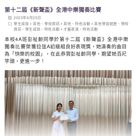
第十二屆《新聲盃》全港中樂獨奏比賽
2023年9月25日
學生成就
其他
、
學校資訊
其他
、
特色活動
其他學習經歷
、
學校
資訊
、
學生成就
、
特色活動
才藝表演
、
特色活動
本校4A班彭祉齡同學於第十二屆《新聲盃》全港中樂
獨奏比賽榮獲
拉弦A初級組
良好表現獎，她演奏的曲目
為「
快樂的校園」，在此恭賀彭祉齡同學，期望她百尺
竿頭，更進一步！