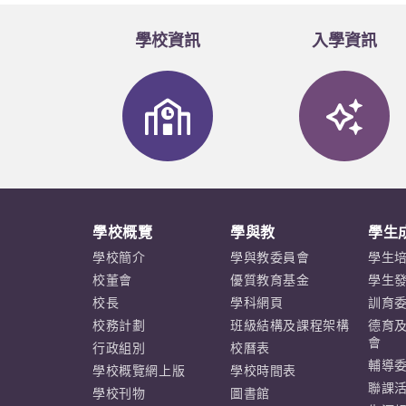
徐浠林
恐懼
學校資訊
入學資訊
譚慧珊
極樂‧世界
追求捉不到的生活
謝晥晴
流逝的童年
壓力之出口2
自然與束縛
梁智樂
學校概覽
學與教
學生
我 – 矛盾
學校簡介
學與教委員會
學生
壓力之出口
校董會
優質教育基金
學生
校長
學科網頁
訓育
靈風
校務計劃
班級結構及課程架構
德育
葉俊樂
Übermensch
會
行政組別
校曆表
輔導
學校概覽網上版
學校時間表
啟示錄中的四騎士 –死
聯課
學校刊物
圖書館