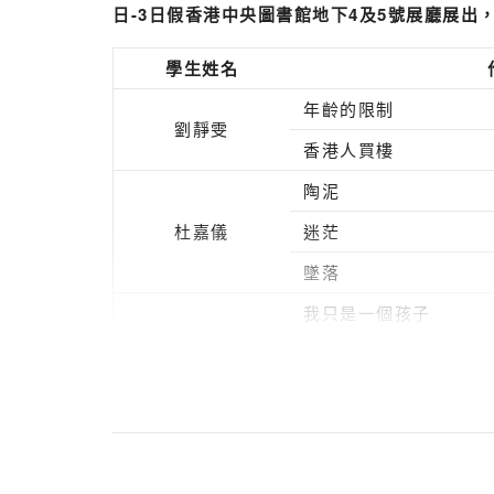
日-3日假香港中央圖書館地下4及5號展廳展出
學生姓名
年齡的限制
劉靜雯
香港人買樓
陶泥
杜嘉儀
迷茫
墜落
我只是一個孩子
重擔
楊雅之
扮工室生存之道
老修女
迷失