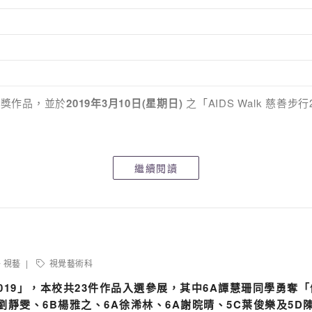
得獎作品，並於
201
9
年
3
月
10
日
(
星期日
)
之「AIDS Walk 慈
禮
」詳情:
繼續閱讀
視藝
視覺藝術科
019」，本校
共
23
件作品入選參展，其中
6A
譚慧珊同學
勇奪
「
禮
劉靜雯
、
6B
楊雅之
、
6A
徐浠林
、
6A
謝晥晴
、
5C
葉俊樂
及
5D