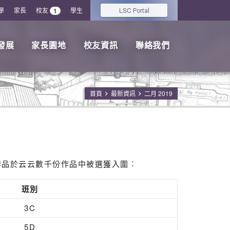
學
家長
校友
學生
LSC
1
Portal
發展
家長園地
校友資訊
聯絡我們
首頁
最新資訊
二月 2019
作品於云云數千份作品中被選獲入圍︰
班別
3C
5D