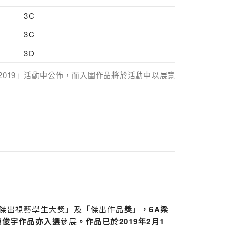
3C
3C
3D
善步行2019」活動中公佈，而入圍作品將於活動中以展覽
傑出視藝學生大獎
」
及
「
傑出作品
獎」，6A梁
陳俊宇
作品亦入選
參展
。作品已於2019年2月1