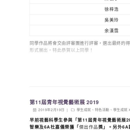
徐梓浩
吳美玲
余漢霑
同學作品將會交由評審團進行評審，選出最終的
形式展出，特此恭賀以上同學！
「AIDS Walk
慈善步行
暨
面具設計比賽頒獎典
日期：2019年3月10日(星期日)
地點：山頂山頂道花園
時間：11am-2pm
第11屆青年視覺藝術展 2019
2019年2月19日
學生成就
、
特色活動
、
學生成就
路線：夏力道至盧吉道（全程約1小時）
早前
視藝科
學生參與「第11屆青年視覺藝術展2
活動內容：11:00 – 11:45am – 開幕及頒獎典
智樂
及
6A
杜嘉儀榮獲「
傑出作品
獎」
。另外
6A