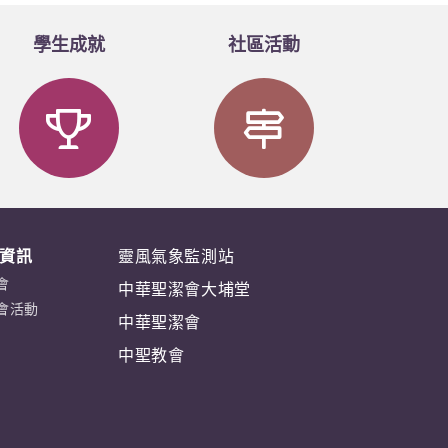
參展
學生成就
社區活動
傑出視藝學生大獎
傑出作品
參展
參展
資訊
靈風氣象監測站
會
中華聖潔會大埔堂
傑出作品
會活動
中華聖潔會
中聖教會
參展