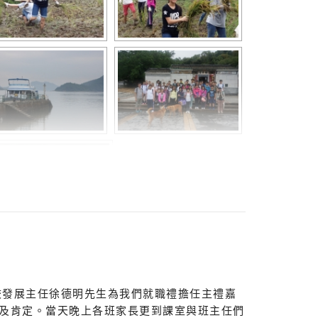
校發展主任徐德明先生為我們就職禮擔任主禮嘉
及肯定。當天晚上各班家長更到課室與班主任們