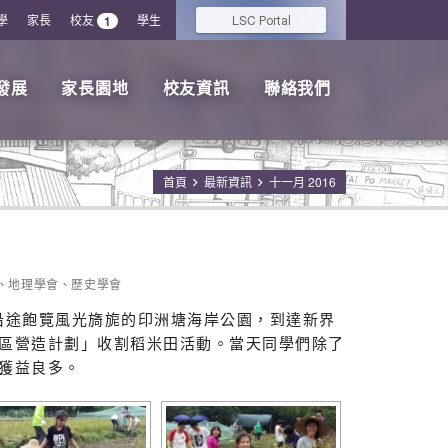
學
家長
校友
學生
LSC
1
Portal
發展
家長園地
校友資訊
聯絡我們
首頁
最新資訊
十一月 2016
、
地理學會
、
歷史學會
，沿途飽覽風光旖旎的印洲塘海岸公園，到達新界
區營造計劃」收割稻米田活動。當天同學們除了
獲益良多。