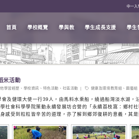
中一入
首頁
學校概覽
學與教
學生成長支援
學生
稻米活動
其他學習經歷
、
學校資訊
、
特色活動
、
社區活動
健康及環境教育組
、
園藝組
史學會及健環大使一行39人，由馬料水乘船，繞過船灣淡水湖
大學社會科學學院策動永續發展坊合營的「永續荔枝窩：鄉村社
親身感受到粒粒皆辛苦的道理，亦了解到鄉郊復耕的意義，其是