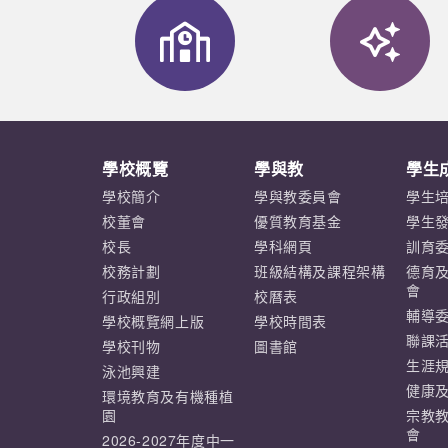
學校概覽
學與教
學生
學校簡介
學與教委員會
學生
校董會
優質教育基金
學生
校長
學科網頁
訓育
校務計劃
班級結構及課程架構
德育
會
行政組別
校曆表
輔導
學校概覽網上版
學校時間表
聯課
學校刊物
圖書館
生涯
泳池興建
健康
環境教育及有機種植
園
宗教
會
2026-2027年度中一