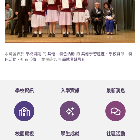
本篇發表於
學校資訊
的
其他
、
特色活動
的
其他學習經歷
、
學校資訊
、
特
色活動
、
社區活動
，並標籤為
升學就業輔導組
。
學校資訊
入學資訊
最新消息
校園電視
學生成就
社區活動