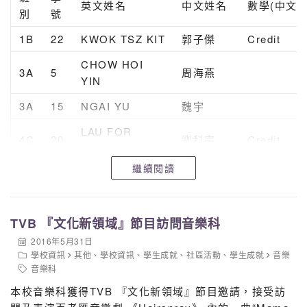
英文姓名
中文姓名
數學(中文)
別
號
1B
22
KWOK TSZ KIT
郭子傑
Credit
CHOW HOI
3A
5
周海燕
YIN
3A
15
NGAI YU
魏宇
LAU FOR
4C
20
劉科寧
Credit
NING
繼續閱讀
CHEN
5B
3
陳河沅
HEYUAN
CHEUNG LOK
TVB 『文化新領域』節目訪問音樂科
1B
5
張樂怡
Credit
YEE
2016年5月31日
學校資訊
其他
、
學校資訊
、
學生成就
、
社區活動
、
學生成就
音樂
1B
30
LO YAT TUNG
盧逸桐
Credit
音樂科
TSANG HIN
1B
11
曾憲淇
Credit
本校音樂科獲得TVB 『文化新領域』節目邀請，接受訪
KEI