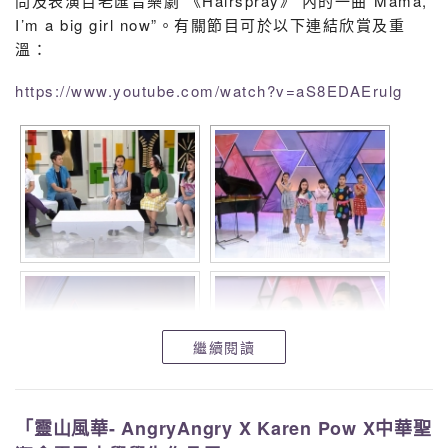
問及表演百老匯音樂劇 《Hairspray》 內的一曲“Mama,
I’m a big girl now”。有關節目可於以下連結欣賞及重
1D
17
SO WING LOK
蘇詠樂
Credit
溫：
3A
32
MAN HO TIN
文浩天
Credit
https://www.youtube.com/watch?v=aS8EDAErulg
4A
5
CHUI PUI YAN
徐佩欣
Credit
CHUNG CHUN
4C
15
鍾焌傑
Credit
KIT
CHUNG MAN
4C
16
鍾文灝
Credit
HO
WONG HON
4C
29
黃漢東
Credit
TUNG
2B
21
CHUI KA HIM
徐嘉謙
Distinction
繼續閱讀
2B
25
LAI MAN LUNG
賴文龍
Distinction
「靈山風華- AngryAngry X Karen Pow X中華聖