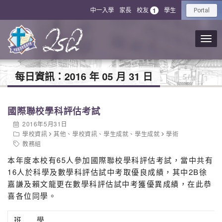
中一入學
家長
校友
學生
1
Portal
每日資訊：
2016 年 05 月 31 日
國際聯校學科評估考試
2016年5月31日
學校資訊
其他
、
學校資訊
、
學生成就
、
學生成就
學術
教務組
本年度本校有65人參加國際聯校學科評估考試，當中共有
16人於科學及數學科評估試中考取優良成績，其中2B徐
嘉謙及賴文龍更在數學科評估試中考獲優異成績，在此恭
喜各位同學。
班
學