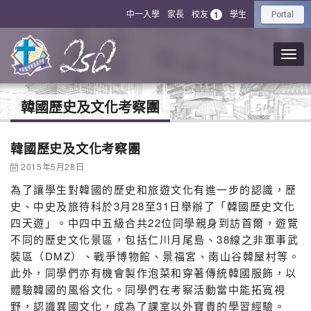
中一入學
家長
校友
學生
1
Portal
韓國歷史及文化考察團
韓國歷史及文化考察團
2015年5月28日
為了讓學生對韓國的歷史和旅遊文化有進一步的認識，歷
史、中史及旅待科於3月28至31日舉辦了「韓國歷史文化
四天遊」。中四中五級合共22位同學親身到訪首爾，遊覽
不同的歷史文化景區，包括仁川月尾島、38線之非軍事武
裝區（DMZ）、戰爭博物館、景福宮、南山谷韓屋村等。
此外，同學們亦有機會製作泡菜和穿著傳統韓國服飾，以
體驗韓國的風俗文化。同學們在考察活動當中能拓寬視
野，認識異國文化，成為了課室以外寶貴的學習經驗。