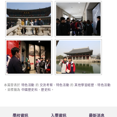
本篇發表於
特色活動
的
交流考察
、
特色活動
的
其他學習經歷
、
特色活動
，並標籤為
中國歷史科
、
歷史科
。
學校資訊
入學資訊
最新消息