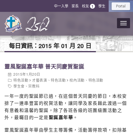
中一入學
家長
校友
學生
1
Portal
每日資訊：
2015 年 01 月 20 日
靈風聖誕嘉年華 普天同慶賀聖誕
2015年1月20日
特色活動
才藝表演
、
特色活動
校內活動
、
特色活動
學生會
、
宗教科
一年一度的聖誕節已過，在這個普天同慶的節日，本校安
排了一連串豐富的祝賀活動，讓同學及家長藉此渡過一個
有意義和温馨的聖誕，除了各班各級的班團級團活動之
外，最矚目的一定是
聖誕嘉年華
。
靈風聖誕嘉年華由學生主導籌備，活動籌得款項，扣除基