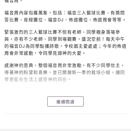
福音周。
福音周內容包羅萬象，包括：福音三人籃球比賽、有獎問
答比賽、背經攤位、福音DJ、佈道攤位、佈道周會等等。
緊張激烈的三人籃球比賽不但有老師、同學親身落場參
與，亦有不少老師、同學到場觀賽，盛況空前！每天中午
的福音DJ為同學點播詩歌，令校園主愛處處；今年的佈道
周會非常感動，令同學見證神的大愛。
感謝神的恩典，整個福音周非常激勵，有不少同學信主，
得著神的盼望和喜樂，並已開展新一季的栽培小組，讓同
學更能在生活上感受神的同在。
繼續閱讀