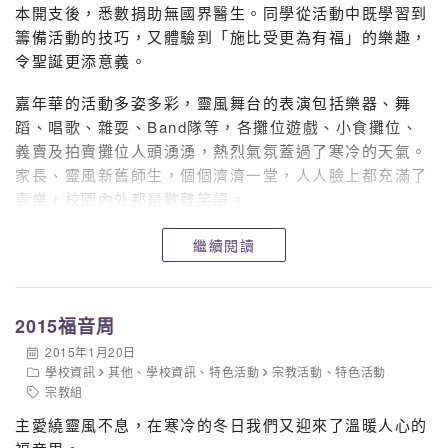
本開支後，悉數捐助無國界醫生。同學從活動中既學習到
籌備活動的技巧，又體驗到「施比受更為有福」的樂趣，
令聖誕更添意義。
嘉年華的活動多姿多彩，靈風舞台的表演包括樂器、舞
蹈、唱歌、雜耍、Band隊等，各攤位遊戲、小食攤位、
義賣及拍賣攤位人頭湧湧，熱烈氣氛蓋過了寒冷的天氣。
家長、靈風新舊師生，個個濟濟一堂，人人臉上都充滿了
喜樂，校園內外都是歡聲笑語。
繼續閱讀
2015福音周
2015年1月20日
學校資訊
其他
、
學校資訊
、
特色活動
宗教活動
、
特色活動
宗教組
主愛繞靈風不息，在寒冷的冬日我們又迎來了溫暖人心的