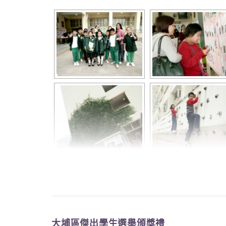
王世尊 36 3B
黃啓僖 37 3C
1B 蔡考霖 2 
徐巧兒 7 葉
羅永希 22 
伍卓康 23 唐
1C 陶靖儀 9 
謝晥晴 10 潘
1D 林靜欣 1 
梁智樂
杜嘉儀
大埔區傑出學生選舉頒獎禮