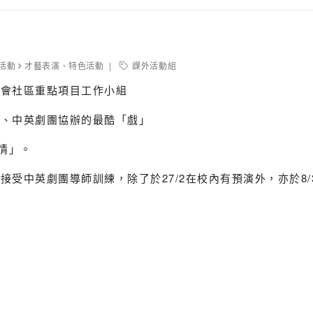
活動
才藝表演
、
特色活動
課外活動組
議會社區重點項目工作小組
處、中英劇團協辦的最酷「戲」
情」。
受中英劇團導師訓練，除了於27/2在校內有預演外，亦於8