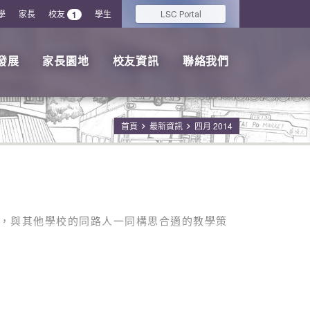
學
家長
校友
學生
LSC
1
Portal
發展
家長園地
校友資訊
聯絡我們
首頁
最新資訊
四月 2014
導師，與其他學校的同路人一同構思合適的教學策