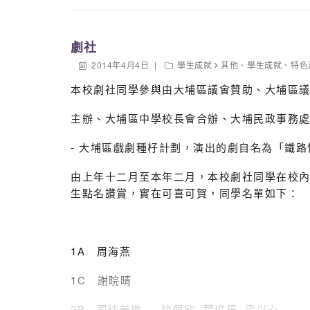
劇社
2014年4月4日
學生成就
其他
、
學生成就
、
特色
本校劇社同學參與由大埔區議會贊助、大埔區
主辦、大埔區中學校長會合辦、大埔民政事務
- 大埔區戲劇種杍計劃，演出的劇自名為「鐵路
由上年十二月至本年二月，本校劇社同學在校內接
生點名讚賞，實在可喜可賀，同學名單如下：
1A 周海燕
1C 謝晥晴
2B 司徒美樂 徐佩欣 葉俊禧 梁以心