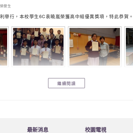
 7
榮譽生
日順利舉行，本校學生6C袁曉嵐榮獲高中組優異獎項，特此恭賀
繼續閱讀
最新消息
校園電視