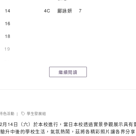
4 4C 鄺詠妍 7
裕僖 16
詠薏 18
煒瑩 19
 21
繼續閱讀
5 5B 黃俊仁 31
9 5D 高希彤 2
 盧鈞麒 19
E 王子婷 5
特色活動
學生發展組
12月14日（六）於本校進行，當日本校透過實景參觀展示具
童 6 梁國威 17
體驗升中後的學校生活，氣氛熱鬧，茲將各精彩照片讓各界分享