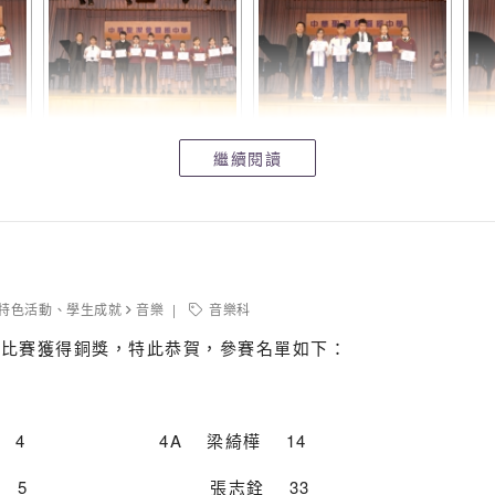
繼續閱讀
特色活動
、
學生成就
音樂
音樂科
唱比賽獲得銅獎，特此恭賀，參賽名單如下：
皓 4 4A 梁綺樺 14
 5 張志銓 33