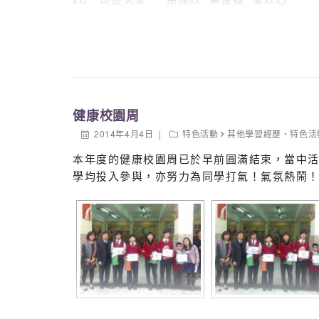
4A 黃詠汶
4C 黃湛機 陳詩程 鄺詠妍
4D 黃昊文 石子杰
健康校園周
2014年4月4日
特色活動
其他學習經歷
、
特色活
本年度的健康校園周已於早前圓滿結束，當中
學均投入參與，亦努力為同學打氣！氣氛熱鬧