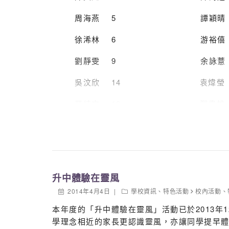
周海燕 5 譚穎晴 1
徐浠林 6 游
劉靜雯 9 余
吳汶欣 14 袁
單綺文 16 鄭偉雄
蘇僥嵐 17 香秉言 2
黃海琳 21 余彥慶 3
楊詠婷 22
升中體驗在靈風
張思朗 27 5
2014年4月4日
學校資訊
、
特色活動
校內活動
、
本年度的「升中體驗在靈風」活動已於2013年
羅毓霖 30 3A 李樂
學理念相近的家長更認識靈風，亦讓同學提早