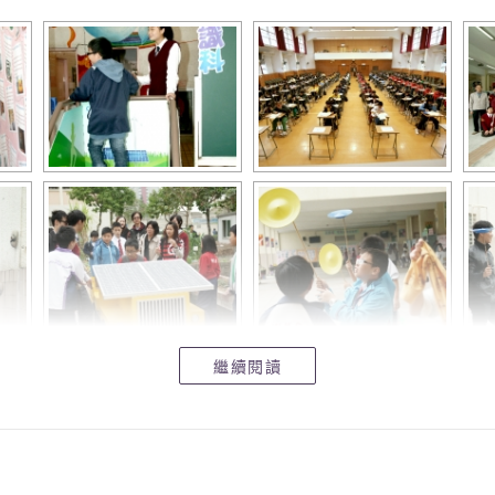
 鄭曉瑩 2
 陳可兒 2
蔡詠琳 6
清怡 7
黎天珈 8
嘉珮 17
袁詠淇 21
振豪 32
繼續閱讀
楊世頌 40
 3
 5