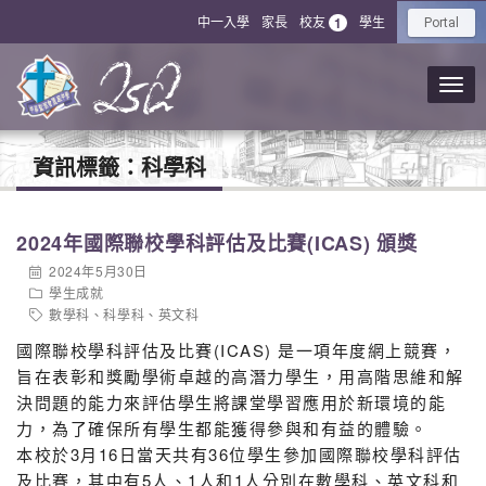
中一入學
家長
校友
學生
1
Portal
資訊標籤：
科學科
2024年國際聯校學科評估及比賽(ICAS) 頒獎
2024年5月30日
學生成就
數學科
、
科學科
、
英文科
國際聯校學科評估及比賽(ICAS) 是一項年度網上競賽，
旨在表彰和獎勵學術卓越的高潛力學生，用高階思維和解
決問題的能力來評估學生將課堂學習應用於新環境的能
力，為了確保所有學生都能獲得參與和有益的體驗。
本校於3月16日當天共有36位學生參加國際聯校學科評估
及比賽，其中有5人、1人和1人分別在數學科、英文科和