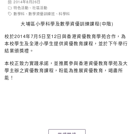
2014年8月26日
4C
廖詩琪
良好
特色活動
、
社區活動
數學科
、
數學資優訓練班
、
科學科
4D
廖李
優異
優異
大埔區小學科學及數學資優訓練課程(中階)
校於2014年7月5日至12日與香港資優教育學苑合作，為
本校學生及全港小學生提供資優教育課程，並於下午舉行
結業頒獎禮。
本校正致力實踐承諾，並推薦參與香港資優教育學苑及大
學主辦之資優教育課程，盼能為推展資優教育，竭盡所
能！
中華聖潔會靈風中學