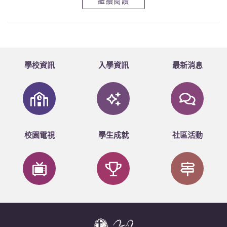
繼續閱讀
全港小學
科學(初階)及數學(中階)資優訓練課程
2013-14
頒獎禮程序
學校資訊
入學資訊
最新消息
日
2014年7月12日（星期六）
期:
時
下午2時30分至下午3時30分
間:
校園電視
學生成就
社區活動
地
禮堂
點:
主禮嘉
香港教育局高級課程發展主任(資優教育) 黃
賓:
香港資優教育學苑總監(教師專業發展及家長
忠先生