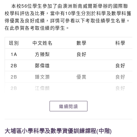
本校56位學生參加了由澳洲新南威爾斯舉辦的國際聯
校學科評估及比賽，當中有10學生分別於科學及數學科獲
得優異及良好成績，詳情可參看以下考取佳績學生名單。
在此恭賀各考取佳績的學生。
班別
中文姓名
數學
科學
1A
方臻梨
良好
2B
鄭偉雄
良好
2B
鍾文灝
優異
良好
2B
江偉麟
良好
2B
余彥慶
良好
繼續閱讀
2D
劉科寧
良好
良好
3A
梁偉熙
良好
大埔區小學科學及數學資優訓練課程(中階)
3C
葉清怡
良好