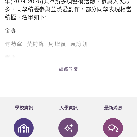
年(2024-2025)共舉辦多項藝術活動，參與人次眾
多，同學積極參與並熱愛創作。部分同學表現相當
積極，名單如下:
金獎
何芍窰 黃綺鏵 周燦穎 袁詠妍
銀獎
繼續閱讀
金愉鈴 張雅婷 孟詩雅 張卓嘉 葉桐欣 郭慧
儀 梁巧澄 胡迪皓 黃鈺珊 高雅怡
銅獎
莫俊希 黃浠桐 冼敬軒 蘇怡 黃頌恩 朱卓瑤
學校資訊
入學資訊
最新消息
許星悅 方紫瑤
另外，視藝科同學亦在不同賽事中榮獲佳績，名單
如下: