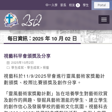
中一入學
家長
校友
學生
1
Portal
每日資訊：
2025 年 10 月 02 日
視藝科早會頒獎及分享
2025年10月2日
學生成就
、
學生成就
視藝
視藝科於11/9/2025早會進行靈風藝術家獎勵計
劃頒獎、校際比賽頒獎及創作分享。
「靈風藝術家獎勵計劃」旨在培養學生對藝術欣賞
及創作的興趣、發掘具藝術潛能的學生、建立學生
的創作信心及發展學校的藝術文化氛圍。視藝科去