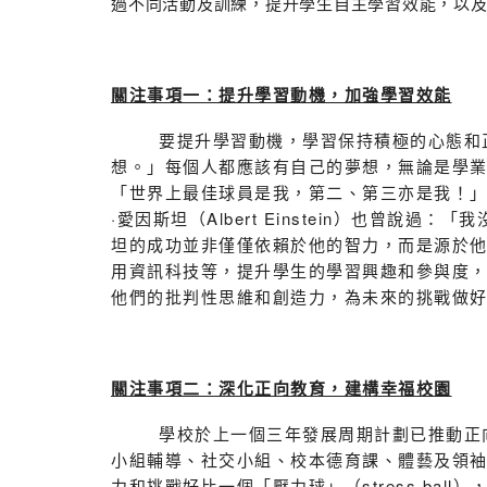
過不同活動及訓練，提升學生自主學習效能，以
關注事項一：提升學習動機，加強學習效能
要提升學習動機，學習保持積極的心態和正面的態
想。」每個人都應該有自己的夢想，無論是學業
「世界上最佳球員是我，第二、第三亦是我！
·愛因斯坦（Albert Einstein）也
坦的成功並非僅僅依賴於他的智力，而是源於
用資訊科技等，提升學生的學習興趣和參與度
他們的批判性思維和創造力，為未來的挑戰做
關注事項二：深化正向教育，建構幸福校園
學校於上一個三年發展周期計劃已推動正向教
小組輔導、社交小組、校本德育課、體藝及領
力和挑戰好比一個「壓力球」（stress b