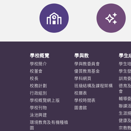
學校概覽
學與教
學生
學校簡介
學與教委員會
學生
校董會
優質教育基金
學生
校長
學科網頁
訓育
校務計劃
班級結構及課程架構
德育
會
行政組別
校曆表
輔導
學校概覽網上版
學校時間表
聯課
學校刊物
圖書館
生涯
泳池興建
健康
環境教育及有機種植
園
宗教