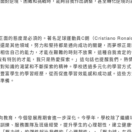
及面對逆境、困難和挑戰時，能夠自我作出調整，甚至轉化逆境的
度是必須的。著名足球運動員C朗（Cristiano Rona
還是其他領域，努力和堅持都是通向成功的關鍵，而夢想正是
」相信自己的能力，才能在艱難的時刻不放棄，這種自我肯定的
曾說過：「我沒有特別的才能，我只是熱愛探索。」這句話也提醒我們
他對知識的渴望和不斷探索的精神。學校透過多元化的學習方式
，豐富學生的學習經歷，從而促進學習效能感和成功感。這些方
好準備。
育，今個發展周期會進一步深化。今學年，學校除了繼續培
袖訓練、服務團隊及班級經營，提升學生的心理韌性，建立健康
all），「壓力球」的彈性好比我們的「心理韌性」，「壓力球」