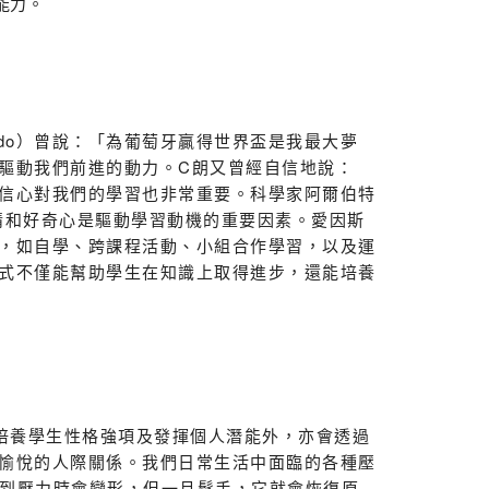
能力。
ldo）曾說：「為葡萄牙贏得世界盃是我最大夢
驅動我們前進的動力。C朗又曾經自信地說：
信心對我們的學習也非常重要。科學家阿爾伯特
，熱情和好奇心是驅動學習動機的重要因素。愛因斯
，如自學、跨課程活動、小組合作學習，以及運
式不僅能幫助學生在知識上取得進步，還能培養
養學生性格強項及發揮個人潛能外，亦會透過
愉悅的人際關係。我們日常生活中面臨的各種壓
在受到壓力時會變形，但一旦鬆手，它就會恢復原