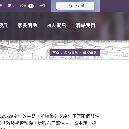
學
家長
校友
學生
LSC
1
Portal
發展
家長園地
校友資訊
聯絡我們
首頁
最新資訊
學校資訊
5-28學年的主題，並按優先次序訂下了兩個關注
校以「激發學習動機，增強心理韌性。」為主題，透