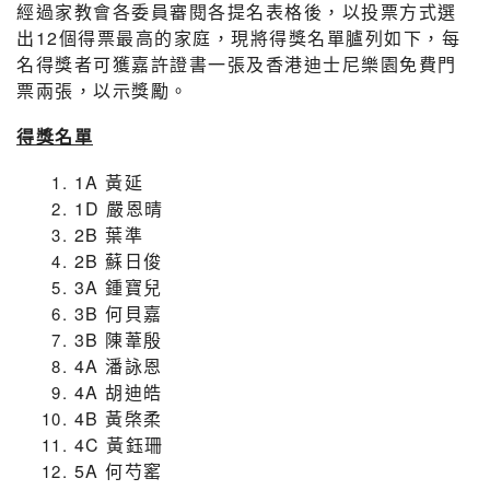
經過家教會各委員審閱各提名表格後，以投票方式選
出12個得票最高的家庭，現將得獎名單臚列如下，每
名得獎者可獲嘉許證書一張及香港迪士尼樂園免費門
票兩張，以示獎勵。
得獎名單
1A 黃延
1D 嚴恩晴
2B 葉準
2B 蘇日俊
3A 鍾寶兒
3B 何貝嘉
3B 陳葦殷
4A 潘詠恩
4A 胡迪皓
4B 黃棨柔
4C 黃鈺珊
5A 何芍窰