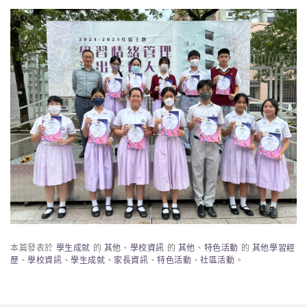
本篇發表於
學生成就
的
其他
、
學校資訊
的
其他
、
特色活動
的
其他學習經
歷
、
學校資訊
、
學生成就
、
家長資訊
、
特色活動
、
社區活動
。