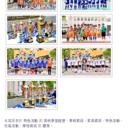
本篇發表於
特色活動
的
其他學習經歷
、
學校資訊
、
家長資訊
、
特色活動
、
社區活動
、
學校資訊
的
體育
。