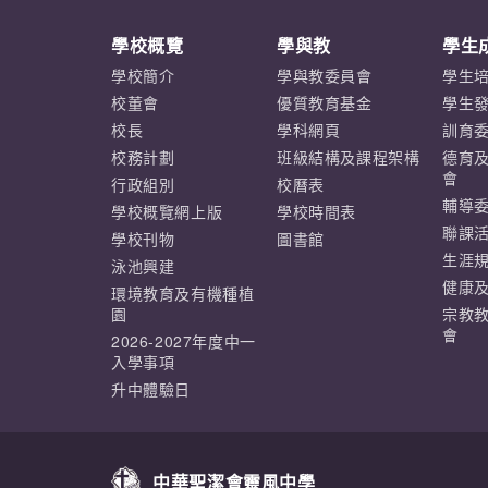
學校概覽
學與教
學生
學校簡介
學與教委員會
學生
校董會
優質教育基金
學生
校長
學科網頁
訓育
校務計劃
班級結構及課程架構
德育
會
行政組別
校曆表
輔導
學校概覽網上版
學校時間表
聯課
學校刊物
圖書館
生涯
泳池興建
健康
環境教育及有機種植
園
宗教
會
2026-2027年度中一
入學事項
升中體驗日
中華聖潔會靈風中學