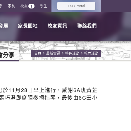
學
家長
校友
學生
LSC
1
Portal
發展
家長園地
校友資訊
聯絡我們
會分享
首頁
最新資訊
特色活動
校內活動
享已於11月28日早上進行，感謝6A班黃芷
 張巧澄即席彈奏拇指琴，最後由6C田小