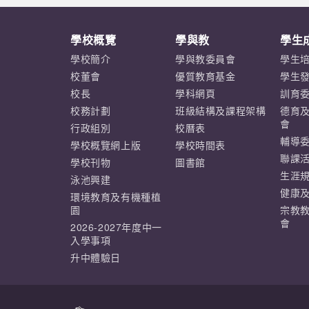
學校概覽
學與教
學生
學校簡介
學與教委員會
學生
校董會
優質教育基金
學生
校長
學科網頁
訓育
校務計劃
班級結構及課程架構
德育
會
行政組別
校曆表
輔導
學校概覽網上版
學校時間表
聯課
學校刊物
圖書館
生涯
泳池興建
健康
環境教育及有機種植
園
宗教
會
2026-2027年度中一
入學事項
升中體驗日