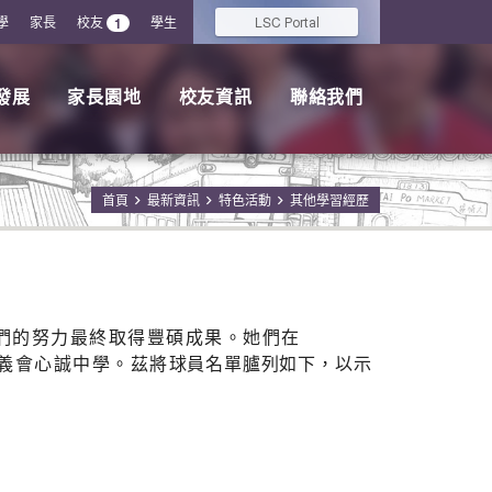
學
家長
校友
學生
LSC
1
Portal
發展
家長園地
校友資訊
聯絡我們
首頁
最新資訊
特色活動
其他學習經歷
們的努力最終取得豐碩成果。她們在
信義會心誠中學。茲將
球員名單臚列如下，以示