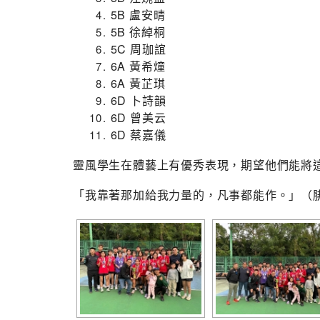
5B 盧安晴
5B 徐綽桐
5C 周珈誼
6A 黃希燑
6A 黃芷琪
6D 卜詩韻
6D 曾美云
6D 蔡嘉儀
靈風學生在體藝上有優秀表現，期望他們能將
「我靠著那加給我力量的，凡事都能作。」（腓