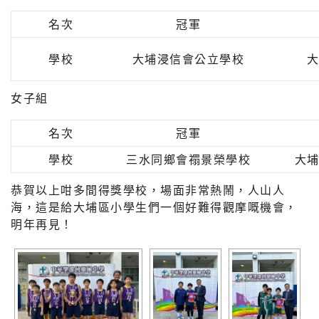
名次
冠軍
學校
大埔浸信會公立學校
女子組
名次
冠軍
學校
三水同鄉會禤景榮學校
大
恭賀以上咁多間得獎學校，場面非常熱鬧，人山人
海，這是給大埔區小學生們一個好難得觀摩嘅機會，
明年再見！