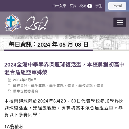
中一入學
家長
校友
學生
1
Portal
每日資訊：
2024 年 05 月 08 日
2024全港中學學界閃避球復活盃，本校勇獲初高中
混合盾組亞軍殊榮
2024年5月8日
學校資訊
、
學生成就
、
學生成就
體育
、
學校資訊
體育
學生支援委員會
本校閃避球隊於2024年3月29、30日代表學校參加學界閃
避球復活盃，幾經激戰後，勇奪初高中混合盾組亞軍。恭
賀以下參賽同學：
1A翁稜芯