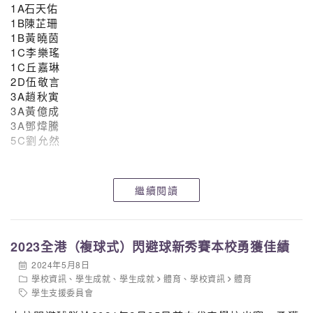
1
A石
天佑
1
B陳芷珊
1B黃曉茵
1C李樂瑤
1C丘嘉琳
2D伍敬言
3A趙秋寅
3A黃億成
3A鄧煒騰
5C劉允然
繼續閱讀
2023全港（複球式）閃避球新秀賽本校勇獲佳績
2024年5月8日
學校資訊
、
學生成就
、
學生成就
體育
、
學校資訊
體育
學生支援委員會