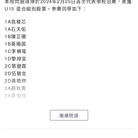
本校閃避球隊於2024年2月25日首次代表學校出賽，勇獲
U15 混合組別殿軍。參賽同學如下：
1A翁稜芯
1A石天佑
1B陳芷珊
1B黃曉茵
1C李樂瑤
1D黎焯宜
2C葉健霖
2D伍敬言
2D黃晧然
3A趙秋寅
3A黃億成
同學們鬥志激昂，首次參賽已獲佳績，值得欣賞，繼續努
繼續閱讀
力！