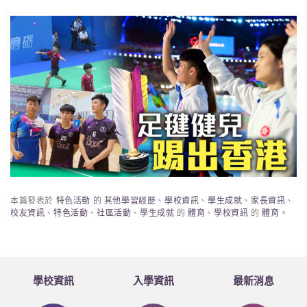
本篇發表於
特色活動
的
其他學習經歷
、
學校資訊
、
學生成就
、
家長資訊
、
校友資訊
、
特色活動
、
社區活動
、
學生成就
的
體育
、
學校資訊
的
體育
。
學校資訊
入學資訊
最新消息