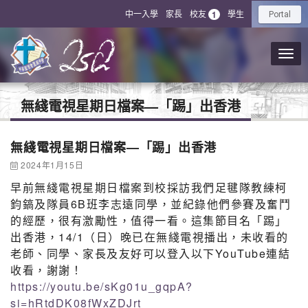
中一入學
家長
校友
學生
1
Portal
無綫電視星期日檔案—「踢」出香港
無綫電視星期日檔案—「踢」出香港
2024年1月15日
早前無綫電視星期日檔案到校採訪我們足毽隊教練柯
鈞鎬及隊員6B班李志遠同學，並紀錄他們參賽及奮鬥
的經歷，很有激勵性，值得一看。這集節目名「踢」
出香港，14/1（日）晚已在無綫電視播出，未收看的
老師、同學、家長及友好可以登入以下YouTube連結
收看，謝謝！
https://youtu.be/sKg01u_gqpA?
si=hRtdDK08fWxZDJrt