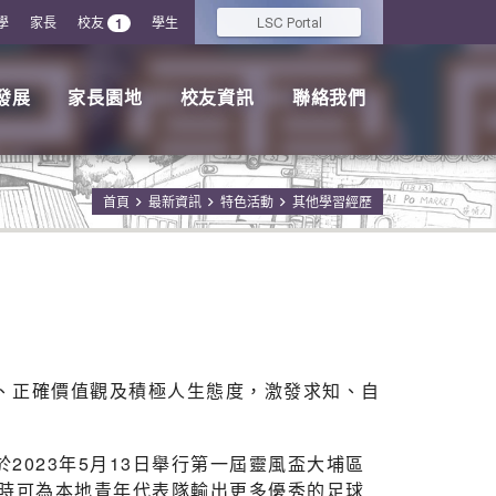
學
家長
校友
學生
LSC
1
Portal
發展
家長園地
校友資訊
聯絡我們
首頁
最新資訊
特色活動
其他學習經歷
、正確價值觀及積極人生態度，激發求知、自
023年5月13日舉行第一屆靈風盃大埔區
同時可為本地青年代表隊輸出更多優秀的足球