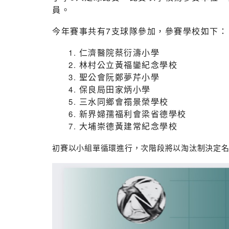
員。
今年賽事共有7支球隊參加，參賽學校如下：
仁濟醫院蔡衍濤小學
林村公立黃福鑾紀念學校
聖公會阮鄭夢芹小學
保良局田家炳小學
三水同鄉會禤景榮學校
新界婦孺福利會梁省德學校
大埔崇德黃建常紀念學校
初賽以小組單循環進行，次階段將以淘汰制決定