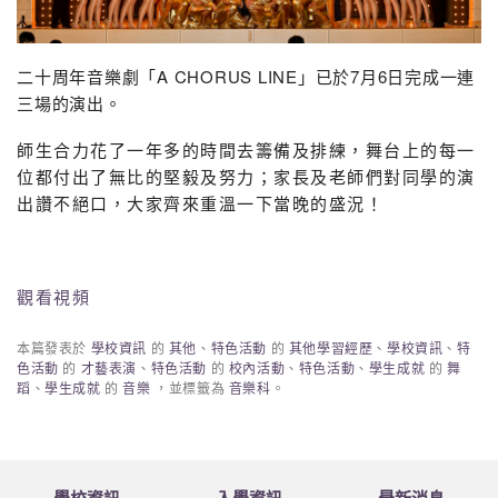
二十周年音樂劇「A CHORUS LINE」已於7月6日完成一連
三場的演出。
師生合力花了一年多的時間去籌備及排練，舞台上的每一
位都付出了無比的堅毅及努力；家長及老師們對同學的演
出讚不絕口，大家齊來重溫一下當晚的盛況！
觀看視
頻
本篇發表於
學校資訊
的
其他
、
特色活動
的
其他學習經歷
、
學校資訊
、
特
色活動
的
才藝表演
、
特色活動
的
校內活動
、
特色活動
、
學生成就
的
舞
蹈
、
學生成就
的
音樂
，並標籤為
音樂科
。
學校資訊
入學資訊
最新消息