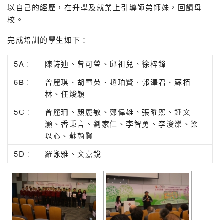
以自己的經歷，在升學及就業上引導師弟師妹，回饋母
校。
完成培訓的學生如下：
5A：
陳詩迪、曾可瑩、邱祖兒、徐梓鋒
5B：
曾麗琪、胡雪英、趙珀賢、郭澤君、蘇栢
林、任焌穎
5C：
曾麗珊、顏麗敏、鄭偉雄、張曜熙、鍾文
灝、香秉言、劉家仁、李智勇、李浚濼、梁
以心、蘇翰賢
5D：
羅泳雅、文嘉銳