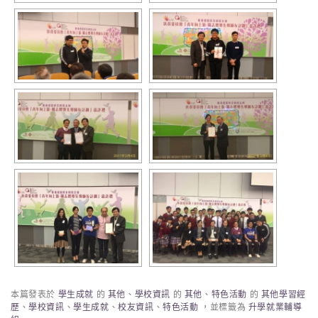
本篇發表於
學生成就
的
其他
、
學校資訊
的
其他
、
特色活動
的
其他學習經
歷
、
學校資訊
、
學生成就
、
校友資訊
、
特色活動
，並標籤為
升學就業輔導