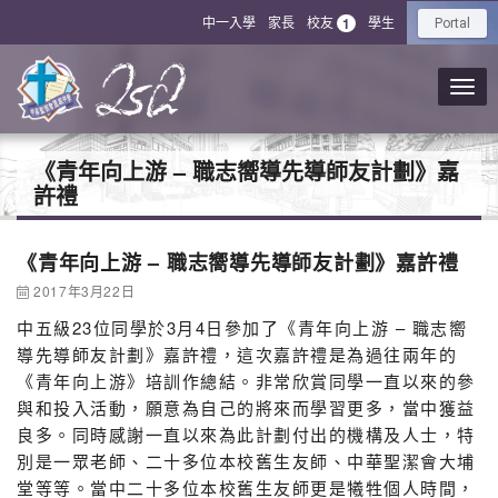
中一入學
家長
校友
學生
1
Portal
《青年向上游 – 職志嚮導先導師友計劃》嘉
許禮
《青年向上游 – 職志嚮導先導師友計劃》嘉許禮
2017年3月22日
中五級23位同學於3月4日參加了《青年向上游 – 職志嚮
導先導師友計劃》嘉許禮，這次嘉許禮是為過往兩年的
《青年向上游》培訓作總結。非常欣賞同學一直以來的參
與和投入活動，願意為自己的將來而學習更多，當中獲益
良多。同時感謝一直以來為此計劃付出的機構及人士，特
別是一眾老師、二十多位本校舊生友師、中華聖潔會大埔
堂等等。當中二十多位本校舊生友師更是犧牲個人時間，