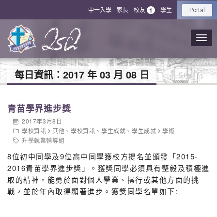
中一入學
家長
校友
學生
1
Portal
每日資訊：
2017 年 03 月 08 日
青苗學界進步獎
2017年3月8日
學校資訊
其他
、
學校資訊
、
學生成就
、
學生成就
學術
升學就業輔導組
8位初中同學及9位高中同學獲校方提名並頒發「2015-
2016青苗學界進步獎」。獲獎同學必須具有堅毅及積極進
取的精神，能勇於面對個人學業、操行或其他方面的挑
戰，並於年內取得顯著進步。獲獎同學名單如下: