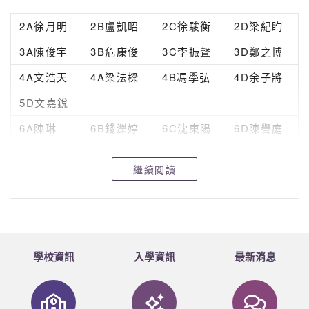
2A徐月明
2B盧凱昭
2C徐駿衡
2D梁紀盷
3A陳俊宇
3B危康俊
3C李振聲
3D鄭之博
4A文浩天
4A梁法樑
4B馮學弘
4D余子將
5D文嘉銳
6A陳琳
6B錢濼婷
6C沈東陽
6D陳譽庭
繼續閱讀
在此恭喜以上同學，希望同學繼續努力，爭取佳績！
學校資訊
入學資訊
最新消息