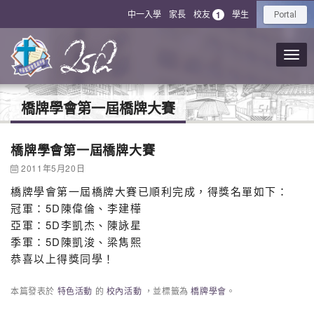
中一入學
家長
校友
學生
1
Portal
橋牌學會第一屆橋牌大賽
橋牌學會第一屆橋牌大賽
2011年5月20日
橋牌學會第一屆橋牌大賽已順利完成，得獎名單如下：
冠軍：5D陳偉倫、李建樺
亞軍：5D李凱杰、陳詠星
季軍：5D陳凱浚、梁雋熙
恭喜以上得獎同學！
本篇發表於
特色活動
的
校內活動
，並標籤為
橋牌學會
。