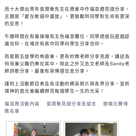
而十大傑出青年張潤衡先生在周會中作福音週見證分享，
主題是「愛在軟弱中盛放」，更鼓勵到同學對生命有更深
的反思！
午膳時間在有蓋操場有五色福音攤位，同學透過玩遊戲認
識信仰，在場亦有高中同學向學生分享信仰。
而星期五放學的佈道會，更有妙嫦老師分享見證，講述為
何母兼父職仍樂在其中。除此之外又志文老師及Sandy老
師詩歌分享，最後有梁傳道信息分享。
謹附上活動節目表及各活動的精采照片與各界分享，並祈
禱神的恩光會繼續燃亮每個學生一生的光采！
福音周活動內容
張潤衡見證分享及留言
歌唱比賽得
獎名單