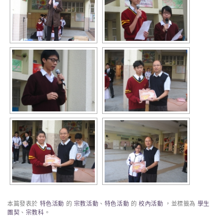
本篇發表於
特色活動
的
宗教活動
、
特色活動
的
校內活動
，並標籤為
學生
團契
、
宗教科
。