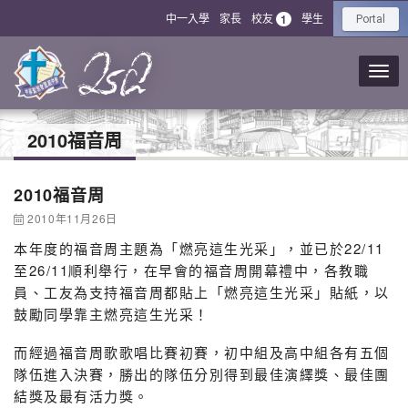
中一入學
家長
校友
學生
1
Portal
2010福音周
2010福音周
2010年11月26日
本年度的福音周主題為「燃亮這生光采」，並已於22/11
至26/11順利舉行，在早會的福音周開幕禮中，各教職
員、工友為支持福音周都貼上「燃亮這生光采」貼紙，以
鼓勵同學靠主燃亮這生光采！
而經過福音周歌歌唱比賽初賽，初中組及高中組各有五個
隊伍進入決賽，勝出的隊伍分別得到最佳演繹獎、最佳團
結獎及最有活力獎。