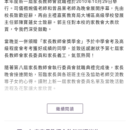
本年度新一屆家長教師會就職禮於2010年10月29日舉
行。司儀禤婉儀老師和曾昌業老師為晚會展開序幕，先由
秘書
羅淑霞老師
校長致歡迎辭，再由主禮嘉賓教育局大埔區高級學校發展
財政
梁俊基老師
主任郭陳寶蓮女士致辭。郭主任對本校的家教會大表欣
賞，令我們深受鼓勵。
活動統籌
蔡潔兒老師、吳慧敏老師
當晚並一併頒贈「家長教師會獎學金」予於中學會考及高
級程度會考考獲好成績的同學，並致送感謝狀予第七屆家
*家長團契：吳霞坤老師
長教師會家長委員和家長義工，氣氛熱鬧！
歡迎出席！
隨著第八屆家長教師會執行委員會就職典禮完成後，家長
晚會接連開始，蒞臨家長與各班班主任及協助老師交流教
導子女的心得。謹附上新一屆家教會委員名單及當晚活動
流程及花絮讓大家欣賞。
家教會就職禮場刊
委員名單
繼續閱讀