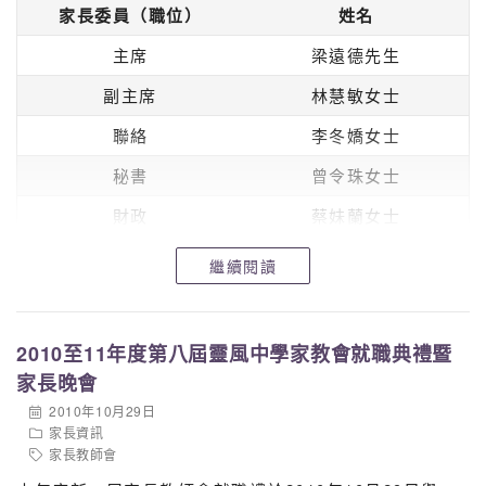
家長委員（職位）
姓名
主席
梁遠德先生
副主席
林慧敏女士
聯絡
李冬嬌女士
秘書
曾令珠女士
財政
蔡妹蘭女士
活動統籌
廖翠娟女士
繼續閱讀
文娟女士
馮慶梅女士
2010至11年度第八屆靈風中學家教會就職典禮暨
家長晚會
*義務委員：陳力丹女士
2010年10月29日
家長資訊
老師委員（職位）
姓名
家長教師會
副主席
胡秀貞老師