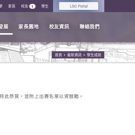
學
家長
校友
學生
LSC
1
Portal
發展
家長園地
校友資訊
聯絡我們
首頁
最新資訊
學生成就
特此恭賀，並附上出賽名單以資鼓勵。