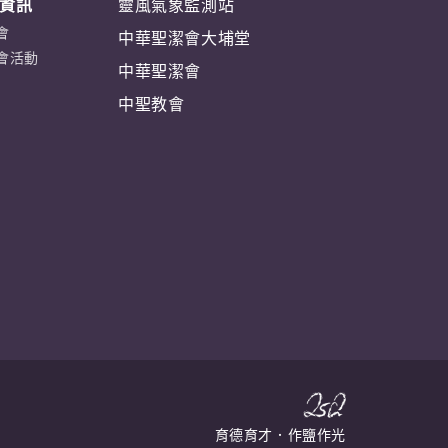
資訊
靈風氣象監測站
會
中華聖潔會大埔堂
會活動
中華聖潔會
中聖教會
育德育才．作鹽作光