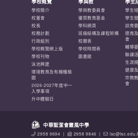
學校概覽
學與教
學生
學校簡介
學與教委員會
學生
校董會
優質教育基金
學生
校長
學科網頁
訓育
校務計劃
班級結構及課程架構
德育
會
行政組別
校曆表
輔導
學校概覽網上版
學校時間表
聯課
學校刊物
圖書館
生涯
泳池興建
健康
環境教育及有機種植
園
宗教
會
2026-2027年度中一
入學事項
升中體驗日
中華聖潔會靈風中學
2958 9694
|
2958 9846
|
lsc@lsc.edu.