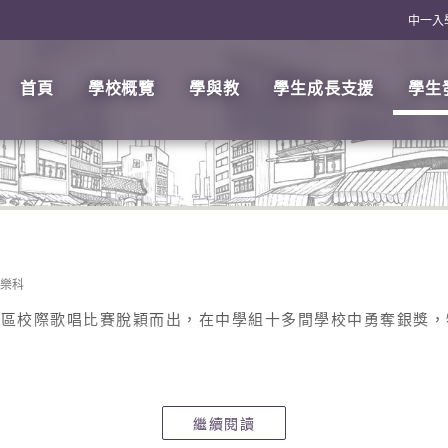
中一入
首頁
學校概覽
學與教
學生成長支援
學生
樂科
埔區校際歌唱比賽脫穎而出，在中學組十多間學校中勇奪銀獎，
繼續閱讀